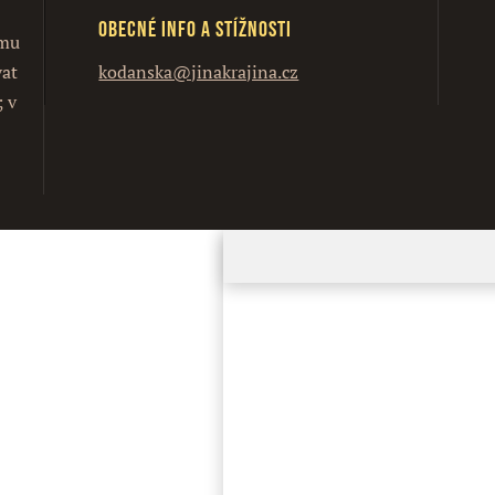
Obecné info a stížnosti
ímu
vat
kodanska@jinakrajina.cz
; v