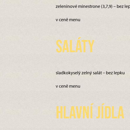
zeleninové minestrone (3,7,9) – bez le
v ceně menu
Saláty
sladkokyselý zelný salát – bez lepku
v ceně menu
Hlavní jídla