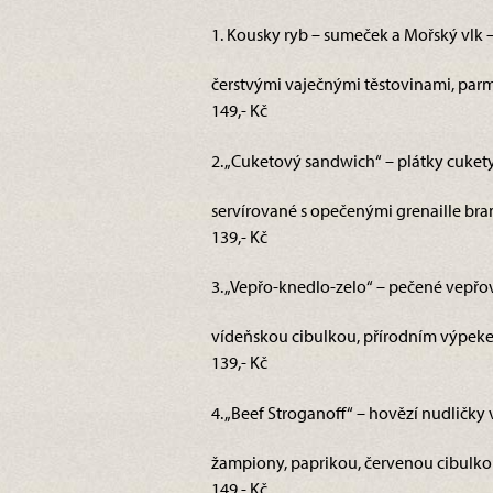
1. Kousky ryb – sumeček a Mořský vlk – 
čerstvými vaječnými těstovinami, parm
149,- Kč
2. „Cuketový sandwich“ – plátky cuket
servírované s opečenými grenaille bra
139,- Kč
3. „Vepřo-knedlo-zelo“ – pečené vepřo
vídeňskou cibulkou, přírodním výpek
139,- Kč
4. „Beef Stroganoff“ – hovězí nudlič
žampiony, paprikou, červenou cibulkou,
149,- Kč