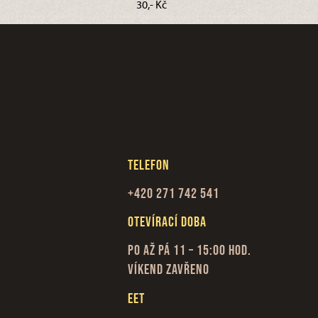
30,- Kč
Telefon
+420 271 742 541
Otevírací doba
Po až Pá 11 – 15:00 hod.
Víkend zavřeno
EET