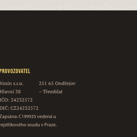
Provozovatel
Vosín s.r.o.
251 65 Ondřejov
Hlavní 38
– Třemblat
IČO: 24232572
DIČ: CZ24232572
Zapsána: C199935 vedená u
rejstříkového soudu v Praze.