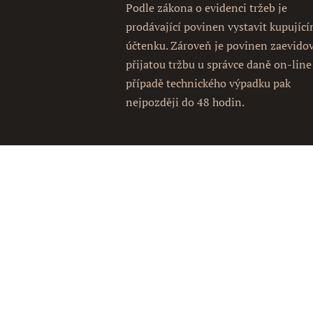
Podle zákona o evidenci tržeb je
prodávající povinen vystavit kupujíc
účtenku. Zároveň je povinen zaevido
přijatou tržbu u správce daně on-line
případě technického výpadku pak
nejpozději do 48 hodin.