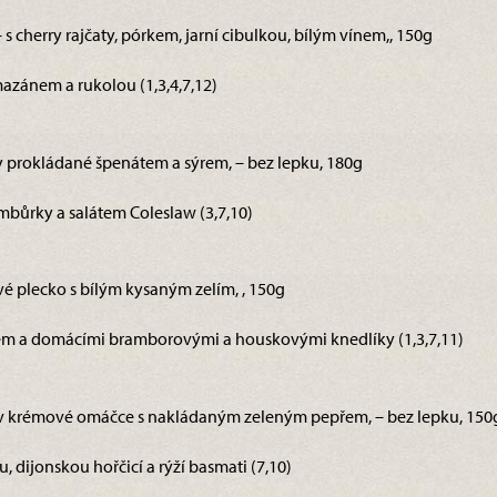
s cherry rajčaty, pórkem, jarní cibulkou, bílým vínem,, 150g
azánem a rukolou (1,3,4,7,12)
y prokládané špenátem a sýrem, – bez lepku, 180g
mbůrky a salátem Coleslaw (3,7,10)
vé plecko s bílým kysaným zelím, , 150g
em a domácími bramborovými a houskovými knedlíky (1,3,7,11)
ky v krémové omáčce s nakládaným zeleným pepřem, – bez lepku, 150
 dijonskou hořčicí a rýží basmati (7,10)