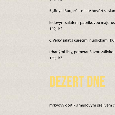
5. „Royal Burger“ – mleté hovězí se sl
ledovým salátem, paprikovou majonéz
149,- Kč
6. Velký salát s kuřecími nudličkami, kuk
trhanými listy, pomerančovou zálivkou
139,- Kč
Dezert dne
mrkvový dortík s medovým přelivem (1,