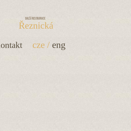
Další restaurace
Řeznická
cze
/
eng
ontakt