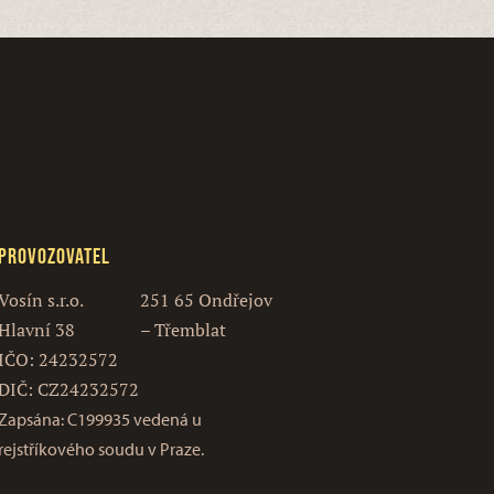
Provozovatel
Vosín s.r.o.
251 65 Ondřejov
Hlavní 38
– Třemblat
IČO: 24232572
DIČ: CZ24232572
Zapsána: C199935 vedená u
rejstříkového soudu v Praze.