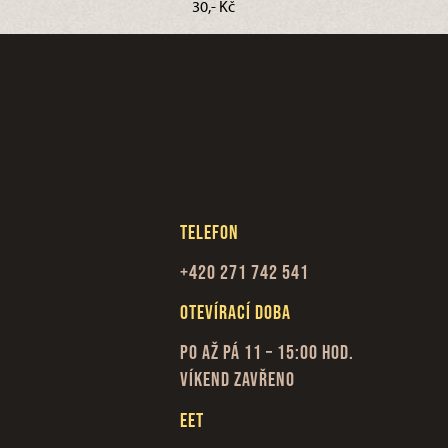
30,- Kč
Telefon
+420 271 742 541
Otevírací doba
Po až Pá 11 – 15:00 hod.
Víkend zavřeno
EET