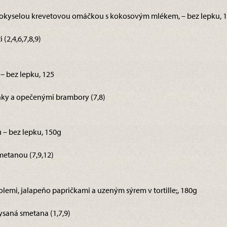
ladkokyselou krevetovou omáčkou s kokosovým mlékem, – bez lepku, 
(2,4,6,7,8,9)
 – bez lepku, 125
y a opečenými brambory (7,8)
 – bez lepku, 150g
etanou (7,9,12)
zolemi, jalapeňo papričkami a uzeným sýrem v tortille;, 180g
saná smetana (1,7,9)