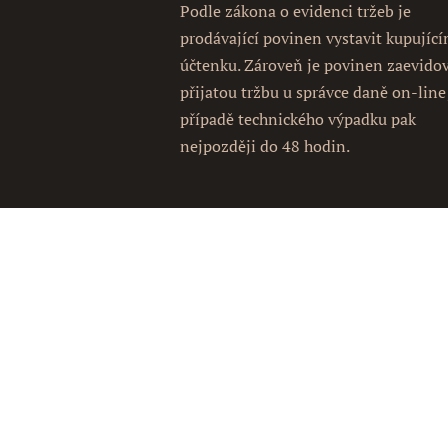
Podle zákona o evidenci tržeb je
prodávající povinen vystavit kupujíc
účtenku. Zároveň je povinen zaevido
přijatou tržbu u správce daně on-line
případě technického výpadku pak
nejpozději do 48 hodin.