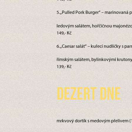
5. „Pulled Pork Burger“ – marinovaná 
ledovým salátem, hořčičnou majonézou
149,- Kč
6. „Caesar salát“ – kuřecí nudličky s p
římským salátem, bylinkovými krutony 
139,- Kč
Dezert dne
mrkvový dortík s medovým přelivem (1,