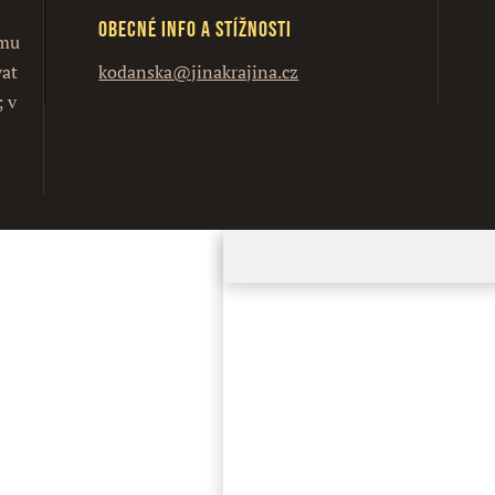
Obecné info a stížnosti
ímu
vat
kodanska@jinakrajina.cz
; v