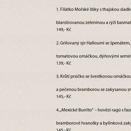
1. Filátko Mořské štiky s thajskou s
blanšírovanou zeleninou a rýží basmati 
149,- Kč
2. Grilovaný sýr Halloumi se špenátem,
tomatovou omáčkou, dýňovými semínk
139,- Kč
3. Krůtí prsíčko se švestkovou omáčkou
a pečenou bramborou se zakysanou sm
145,- Kč
4. „Mexické Burrito“ – hovězí ragú s fa
bramborové hranolky a bylinková zaky
145,- Kč