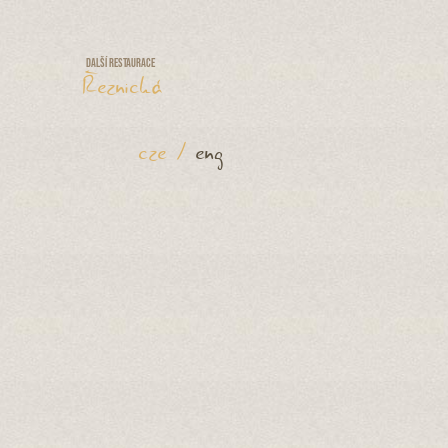
Další restaurace
Řeznická
cze
/
eng