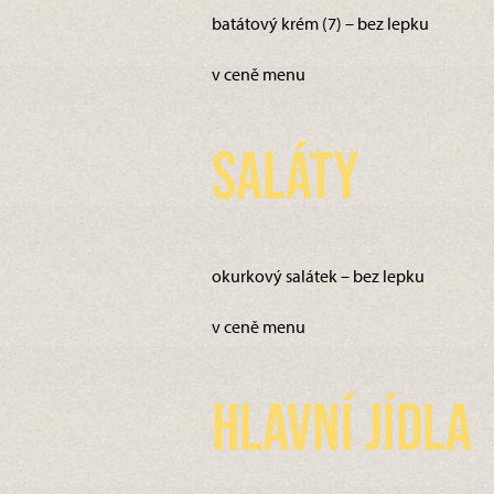
batátový krém (7) – bez lepku
v ceně menu
Saláty
okurkový salátek – bez lepku
v ceně menu
Hlavní jídla