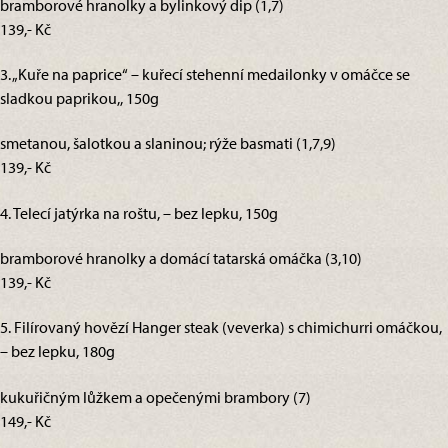
bramborové hranolky a bylinkový dip (1,7)
139,- Kč
3. „Kuře na paprice“ – kuřecí stehenní medailonky v omáčce se
sladkou paprikou,, 150g
smetanou, šalotkou a slaninou; rýže basmati (1,7,9)
139,- Kč
4. Telecí jatýrka na roštu, – bez lepku, 150g
bramborové hranolky a domácí tatarská omáčka (3,10)
139,- Kč
5. Filírovaný hovězí Hanger steak (veverka) s chimichurri omáčkou,
– bez lepku, 180g
kukuřičným lůžkem a opečenými brambory (7)
149,- Kč