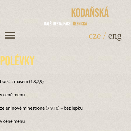
Kodaňská
Další restaurace
Řeznická
cze
/
eng
Polévky
boršč s masem (1,3,7,9)
v ceně menu
zeleninové minestrone (7,9,10) – bez lepku
v ceně menu