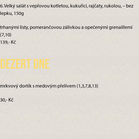
6. Velký salát s vepřovou kotletou, kukuřicí, rajčaty, rukolou, – bez
lepku, 150g
trhanými listy, pomerančovou zálivkou a opečenými grenaillemi
(7,10)
139,- Kč
Dezert dne
mrkvový dortík s medovým přelivem (1,3,7,8,13)
30,- Kč