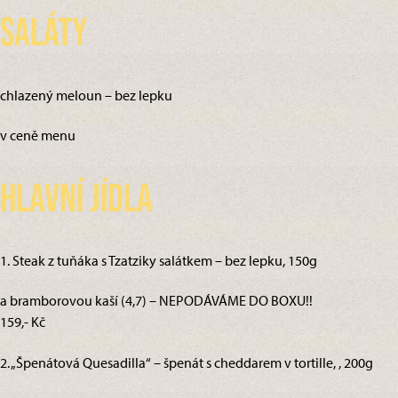
Saláty
chlazený meloun – bez lepku
v ceně menu
Hlavní jídla
1. Steak z tuňáka s Tzatziky salátkem – bez lepku, 150g
a bramborovou kaší (4,7) – NEPODÁVÁME DO BOXU!!
159,- Kč
2. „Špenátová Quesadilla“ – špenát s cheddarem v tortille, , 200g