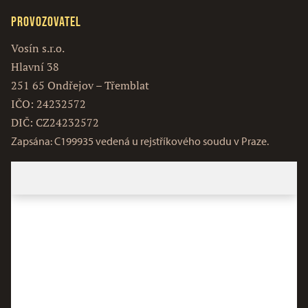
Provozovatel
Vosín s.r.o.
Hlavní 38
251 65 Ondřejov – Třemblat
IČO: 24232572
DIČ: CZ24232572
Zapsána: C199935 vedená u rejstříkového soudu v Praze.