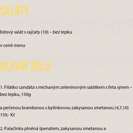
Saláty
listový salát s rajčaty (10) – bez lepku
v ceně menu
Hlavní jídla
1. Filátko candáta s míchaným zeleninovým salátkem s feta sýrem –
bez lepku, 150g
a pečenou bramborou s bylinkovou zakysanou smetanou (4,7,10)
159,- Kč
2. Palačinka plněná špenátem, zakysanou smetanou a