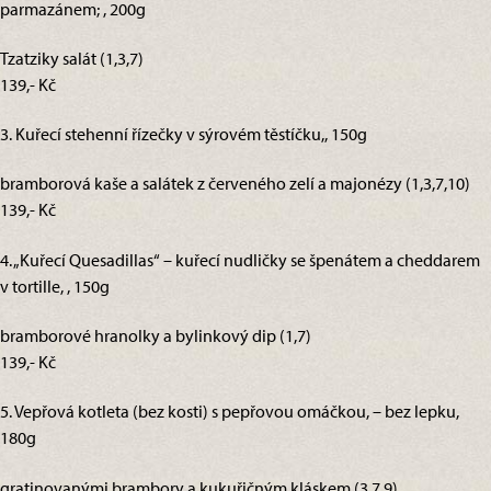
parmazánem; , 200g
Tzatziky salát (1,3,7)
139,- Kč
3. Kuřecí stehenní řízečky v sýrovém těstíčku,, 150g
bramborová kaše a salátek z červeného zelí a majonézy (1,3,7,10)
139,- Kč
4. „Kuřecí Quesadillas“ – kuřecí nudličky se špenátem a cheddarem
v tortille, , 150g
bramborové hranolky a bylinkový dip (1,7)
139,- Kč
5. Vepřová kotleta (bez kosti) s pepřovou omáčkou, – bez lepku,
180g
gratinovanými brambory a kukuřičným kláskem (3,7,9)