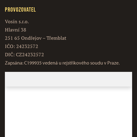
Provozovatel
Vosín s.r.o.
Hlavní 38
251 65 Ondřejov – Třemblat
IČO: 24232572
DIČ: CZ24232572
Zapsána: C199935 vedená u rejstříkového soudu v Praze.