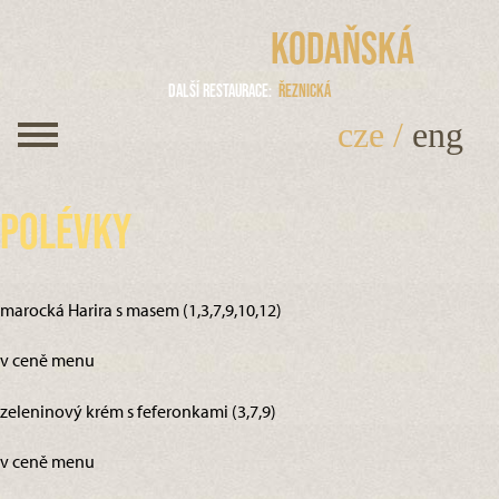
Kodaňská
Další restaurace
Řeznická
cze
/
eng
Polévky
marocká Harira s masem (1,3,7,9,10,12)
v ceně menu
zeleninový krém s feferonkami (3,7,9)
v ceně menu