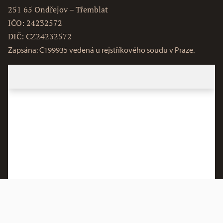
251 65 Ondřejov – Třemblat
IČO: 24232572
DIČ: CZ24232572
Zapsána: C199935 vedená u rejstříkového soudu v Praze.