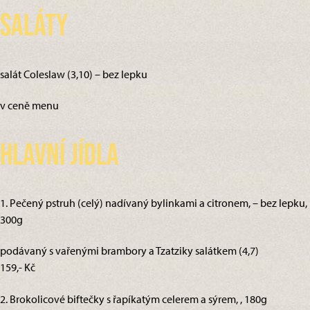
Saláty
salát Coleslaw (3,10) – bez lepku
v ceně menu
Hlavní jídla
1. Pečený pstruh (celý) nadívaný bylinkami a citronem, – bez lepku,
300g
podávaný s vařenými brambory a Tzatziky salátkem (4,7)
159,- Kč
2. Brokolicové biftečky s řapíkatým celerem a sýrem, , 180g