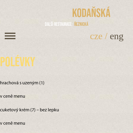
Kodaňská
Další restaurace
Řeznická
cze
/
eng
Polévky
hrachová s uzeným (1)
v ceně menu
cuketový krém (7) – bez lepku
v ceně menu