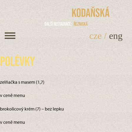
Kodaňská
Další restaurace
Řeznická
cze
/
eng
Polévky
zelňačka s masem (1,7)
v ceně menu
brokolicový krém (7) – bez lepku
v ceně menu