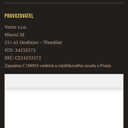
Provozovatel
Vosín s.r.o.
Hlavní 38
251 65 Ondřejov – Třemblat
IČO: 24232572
DIČ: CZ24232572
Zapsána: C199935 vedená u rejstříkového soudu v Praze.