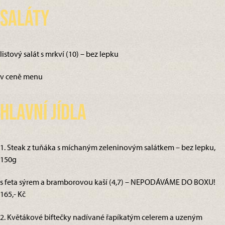
Saláty
listový salát s mrkví (10) – bez lepku
v ceně menu
Hlavní jídla
1. Steak z tuňáka s míchaným zeleninovým salátkem – bez lepku,
150g
s feta sýrem a bramborovou kaší (4,7) – NEPODÁVÁME DO BOXU!
165,- Kč
2. Květákové biftečky nadívané řapíkatým celerem a uzeným