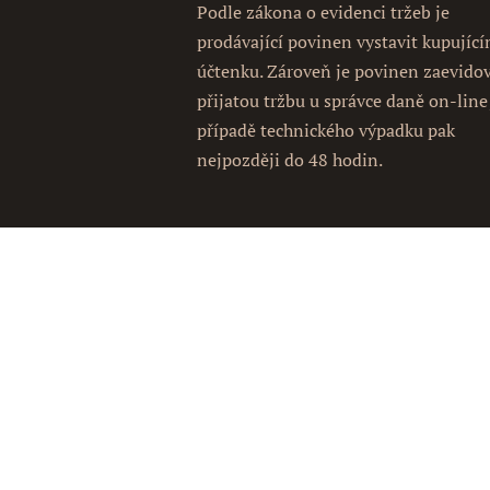
Podle zákona o evidenci tržeb je
prodávající povinen vystavit kupujíc
účtenku. Zároveň je povinen zaevido
přijatou tržbu u správce daně on-line
případě technického výpadku pak
nejpozději do 48 hodin.