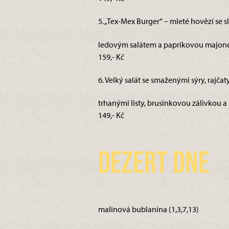
5. „Tex-Mex Burger“ – mleté hovězí se 
ledovým salátem a paprikovou majonéz
159,- Kč
6. Velký salát se smaženými sýry, rajčat
trhanými listy, brusinkovou zálivkou a
149,- Kč
Dezert dne
malinová bublanina (1,3,7,13)