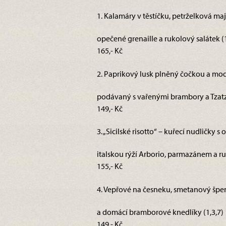
1. Kalamáry v těstíčku, petrželková ma
opečené grenaille a rukolový salátek (1
165,- Kč
2. Paprikový lusk plněný čočkou a mod
podávaný s vařenými brambory a Tzatz
149,- Kč
3. „Sicilské risotto“ – kuřecí nudličky s
italskou rýží Arborio, parmazánem a ru
155,- Kč
4. Vepřové na česneku, smetanový špe
a domácí bramborové knedlíky (1,3,7)
149,- Kč