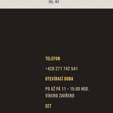
30,- Kč
Telefon
+420 271 742 541
Otevírací doba
Po až Pá 11 – 15:00 hod.
Víkend zavřeno
EET