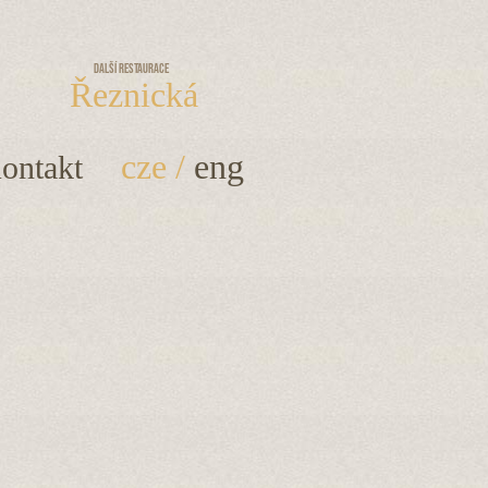
Další restaurace
Řeznická
cze
/
eng
ontakt