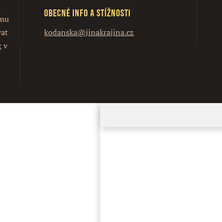
Obecné info a stížnosti
ímu
vat
kodanska@jinakrajina.cz
; v