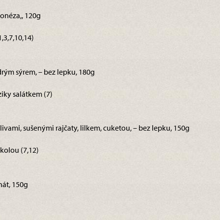
jonéza,, 120g
,3,7,10,14)
rým sýrem, – bez lepku, 180g
iky salátkem (7)
 olivami, sušenými rajčaty, lilkem, cuketou, – bez lepku, 150g
kolou (7,12)
nát, 150g