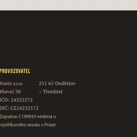
Provozovatel
Vosín s.r.o.
251 65 Ondřejov
Hlavní 38
– Třemblat
IČO: 24232572
DIČ: CZ24232572
Zapsána: C199935 vedená u
rejstříkového soudu v Praze.