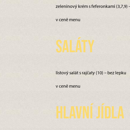
zeleninový krém s feferonkami (3,7,9) 
v ceně menu
Saláty
listový salát s rajčaty (10) – bez lepku
v ceně menu
Hlavní jídla