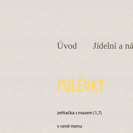
Úvod
Jídelní a n
Polévky
zelňačka s masem (1,7)
v ceně menu