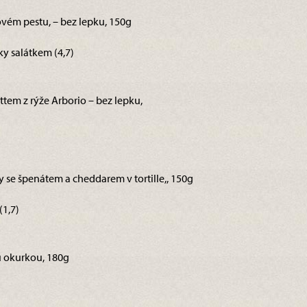
ovém pestu, – bez lepku, 150g
y salátkem (4,7)
tem z rýže Arborio – bez lepku,
ky se špenátem a cheddarem v tortille,, 150g
(1,7)
ou okurkou, 180g