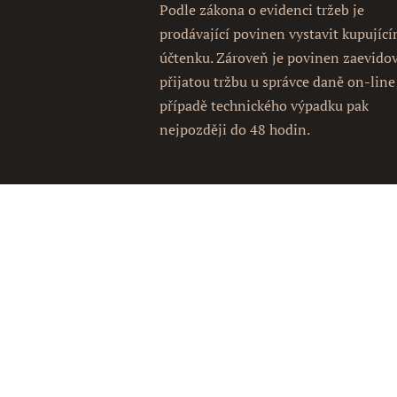
Podle zákona o evidenci tržeb je
prodávající povinen vystavit kupujíc
účtenku. Zároveň je povinen zaevido
přijatou tržbu u správce daně on-line
případě technického výpadku pak
nejpozději do 48 hodin.