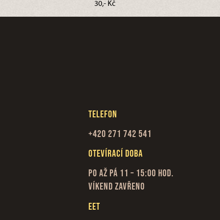
30,- Kč
Telefon
+420 271 742 541
Otevírací doba
Po až Pá 11 – 15:00 hod.
Víkend zavřeno
EET