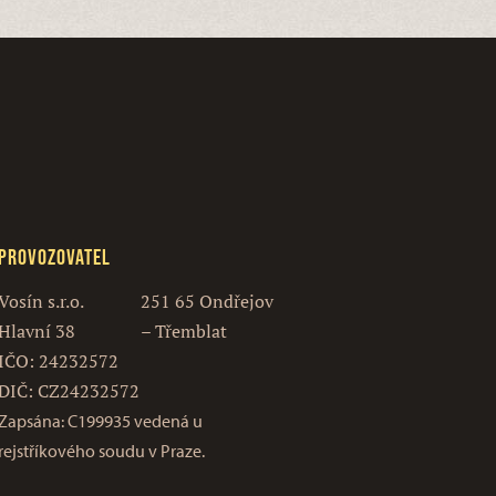
Provozovatel
Vosín s.r.o.
251 65 Ondřejov
Hlavní 38
– Třemblat
IČO: 24232572
DIČ: CZ24232572
Zapsána: C199935 vedená u
rejstříkového soudu v Praze.