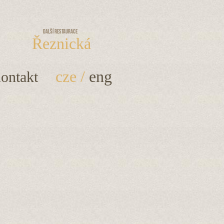
Další restaurace
Řeznická
cze
/
eng
ontakt