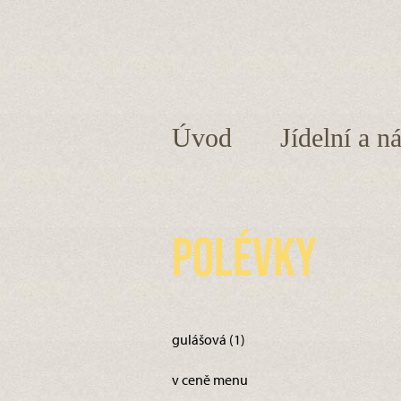
Úvod
Jídelní a n
Polévky
gulášová (1)
v ceně menu