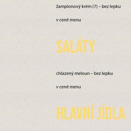
žampionový krém (7) – bez lepku
v ceně menu
Saláty
chlazený meloun – bez lepku
v ceně menu
Hlavní jídla