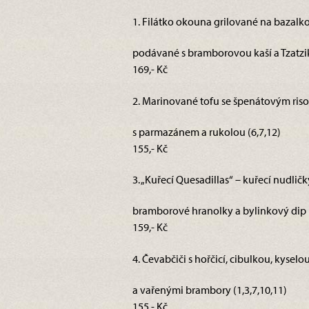
1. Filátko okouna grilované na bazalk
podávané s bramborovou kaší a Tzatzik
169,- Kč
2. Marinované tofu se špenátovým risot
s parmazánem a rukolou (6,7,12)
155,- Kč
3. „Kuřecí Quesadillas“ – kuřecí nudlič
bramborové hranolky a bylinkový dip 
159,- Kč
4. Čevabčiči s hořčicí, cibulkou, kysel
a vařenými brambory (1,3,7,10,11)
155,- Kč