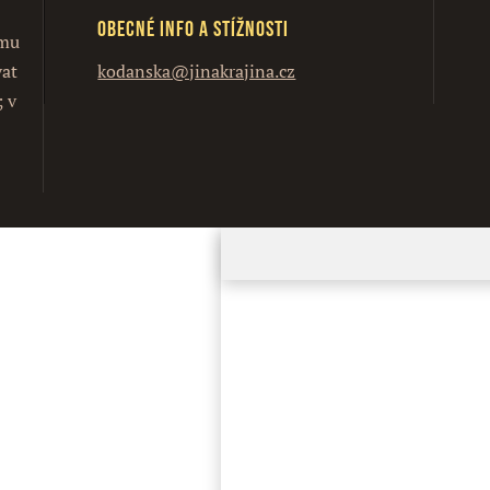
Obecné info a stížnosti
ímu
vat
kodanska@jinakrajina.cz
; v