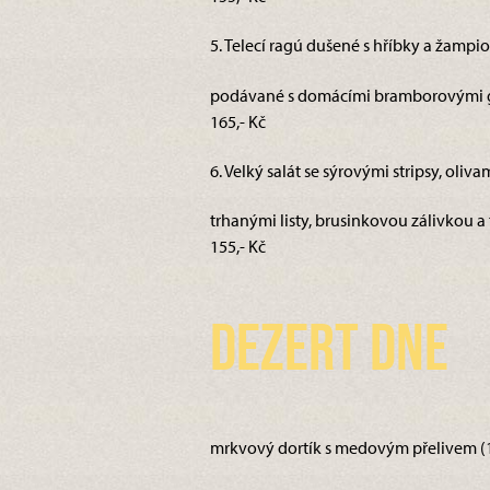
5. Telecí ragú dušené s hříbky a žamp
podávané s domácími bramborovými g
165,- Kč
6. Velký salát se sýrovými stripsy, oliva
trhanými listy, brusinkovou zálivkou a t
155,- Kč
Dezert dne
mrkvový dortík s medovým přelivem (1,