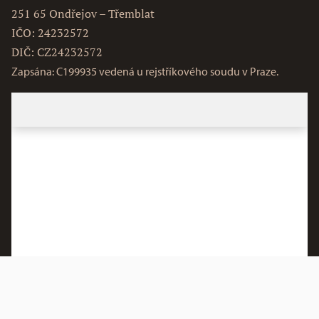
251 65 Ondřejov – Třemblat
IČO: 24232572
DIČ: CZ24232572
Zapsána: C199935 vedená u rejstříkového soudu v Praze.