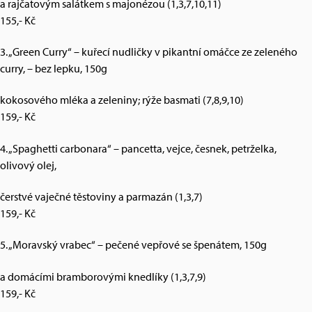
a rajčatovým salátkem s majonézou (1,3,7,10,11)
155,- Kč
3. „Green Curry“ – kuřecí nudličky v pikantní omáčce ze zeleného
curry, – bez lepku, 150g
kokosového mléka a zeleniny; rýže basmati (7,8,9,10)
159,- Kč
4. „Spaghetti carbonara“ – pancetta, vejce, česnek, petrželka,
olivový olej,
čerstvé vaječné těstoviny a parmazán (1,3,7)
159,- Kč
5. „Moravský vrabec“ – pečené vepřové se špenátem, 150g
a domácími bramborovými knedlíky (1,3,7,9)
159,- Kč