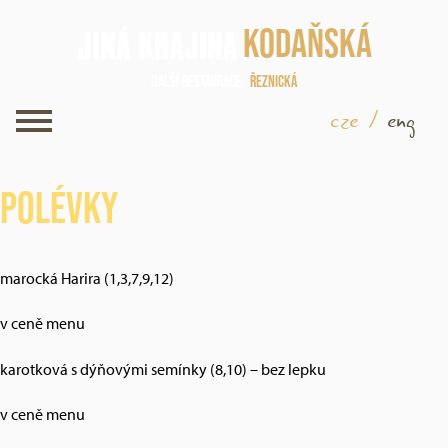
Kodaňská
Další restaurace
Řeznická
cze
/
eng
Polévky
marocká Harira (1,3,7,9,12)
v ceně menu
karotková s dýňovými semínky (8,10) – bez lepku
v ceně menu