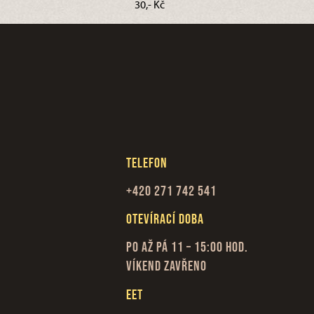
30,- Kč
Telefon
+420 271 742 541
Otevírací doba
Po až Pá 11 – 15:00 hod.
Víkend zavřeno
EET