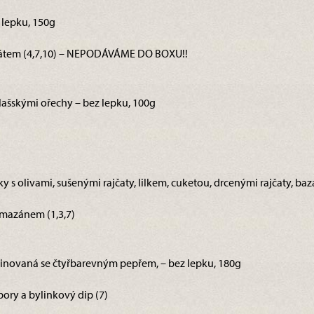
z lepku, 150g
látem (4,7,10) – NEPODÁVÁME DO BOXU!!
lašskými ořechy – bez lepku, 100g
ky s olivami, sušenými rajčaty, lilkem, cuketou, drcenými rajčaty, baz
rmazánem (1,3,7)
marinovaná se čtyřbarevným pepřem, – bez lepku, 180g
ory a bylinkový dip (7)