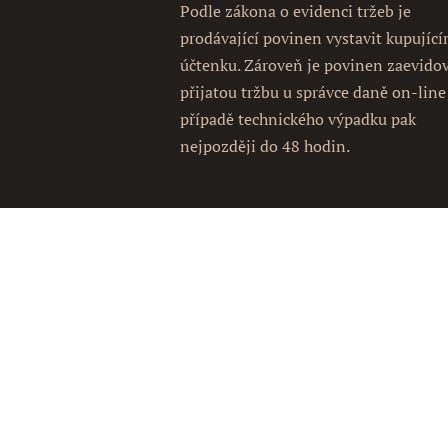
Podle zákona o evidenci tržeb je
prodávající povinen vystavit kupujíc
účtenku. Zároveň je povinen zaevido
přijatou tržbu u správce daně on-line
případě technického výpadku pak
nejpozději do 48 hodin.