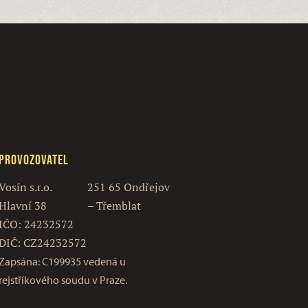
Provozovatel
Vosín s.r.o.
251 65 Ondřejov
Hlavní 38
– Třemblat
IČO: 24232572
DIČ: CZ24232572
Zapsána: C199935 vedená u
rejstříkového soudu v Praze.