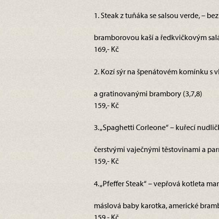
1. Steak z tuňáka se salsou verde, – be
bramborovou kaší a ředkvičkovým sa
169,- Kč
2. Kozí sýr na špenátovém komínku s v
a gratinovanými brambory (3,7,8)
159,- Kč
3. „Spaghetti Corleone“ – kuřecí nudlič
čerstvými vaječnými těstovinami a pa
159,- Kč
4. „Pfeffer Steak“ – vepřová kotleta 
máslová baby karotka, americké bramb
159,- Kč