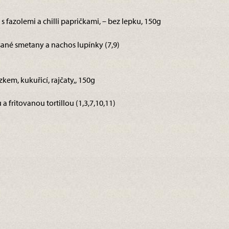
 s fazolemi a chilli papričkami, – bez lepku, 150g
ané smetany a nachos lupínky (7,9)
zkem, kukuřicí, rajčaty,, 150g
 fritovanou tortillou (1,3,7,10,11)