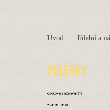
Úvod
Jídelní a n
Polévky
čočková s uzeným (1)
v ceně menu