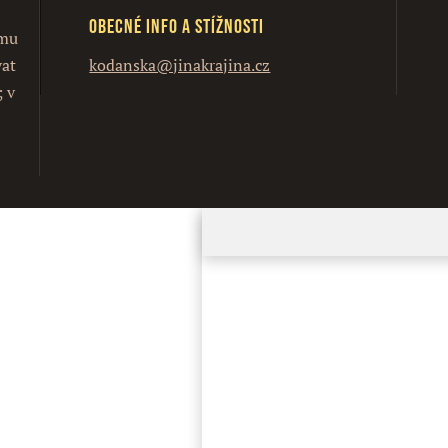
Obecné info a stížnosti
ímu
vat
kodanska@jinakrajina.cz
; v