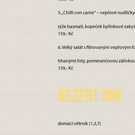
5. „Chilli con carne“ – vepřové nudličky
rýže basmati, kopeček bylinkové zakys
159,- Kč
6. Velký salát s filírovaným vepřovým ří
trhanými listy, pomerančovou zálivkou a
159,- Kč
Dezert dne
domácí větrník (1,3,7)