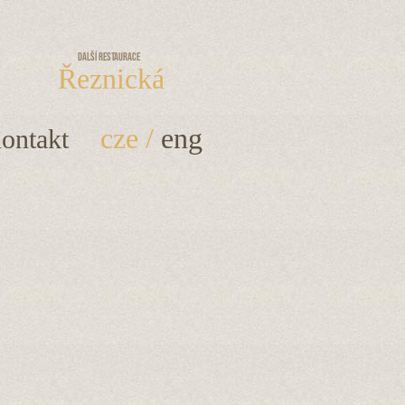
Další restaurace
Řeznická
cze
/
eng
ontakt