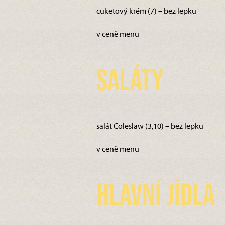
cuketový krém (7) – bez lepku
v ceně menu
Saláty
salát Coleslaw (3,10) – bez lepku
v ceně menu
Hlavní jídla