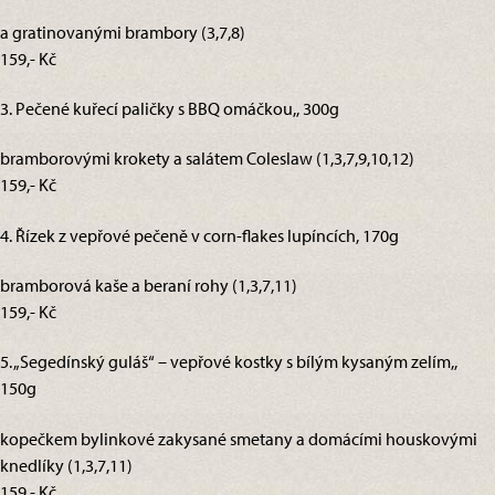
a gratinovanými brambory (3,7,8)
159,- Kč
3. Pečené kuřecí paličky s BBQ omáčkou,, 300g
bramborovými krokety a salátem Coleslaw (1,3,7,9,10,12)
159,- Kč
4. Řízek z vepřové pečeně v corn-flakes lupíncích, 170g
bramborová kaše a beraní rohy (1,3,7,11)
159,- Kč
5. „Segedínský guláš“ – vepřové kostky s bílým kysaným zelím,,
150g
kopečkem bylinkové zakysané smetany a domácími houskovými
knedlíky (1,3,7,11)
159,- Kč