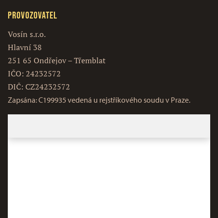
Provozovatel
Vosín s.r.o.
Hlavní 38
251 65 Ondřejov – Třemblat
IČO: 24232572
DIČ: CZ24232572
Zapsána: C199935 vedená u rejstříkového soudu v Praze.