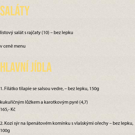
Saláty
listový salát s rajčaty (10) – bez lepku
v ceně menu
Hlavní jídla
1. Filátko tilapie se salsou vedre, – bez lepku, 150g
kukuřičným lůžkem a karotkovým pyré (4,7)
165,- Kč
2. Kozí sýr na špenátovém komínku s vlašskými ořechy – bez lepku,
100g