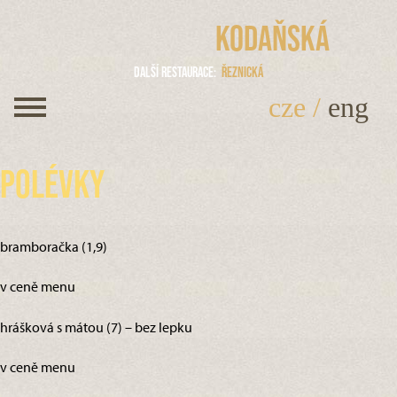
Kodaňská
Další restaurace
Řeznická
cze
/
eng
Polévky
bramboračka (1,9)
v ceně menu
hrášková s mátou (7) – bez lepku
v ceně menu