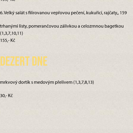
6. Velký salát s filírovanou vepřovou pečení, kukuřicí, rajčaty,, 159
trhanými listy, pomerančovou zálivkou a celozrnnou bagetkou
(1,3,7,10,11)
155,- Kč
Dezert dne
mrkvový dortík s medovým přelivem (1,3,7,8,13)
30,- Kč