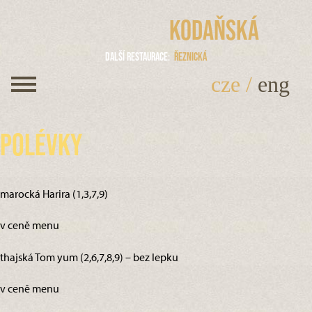
Kodaňská
Další restaurace
Řeznická
cze
/
eng
Polévky
marocká Harira (1,3,7,9)
v ceně menu
thajská Tom yum (2,6,7,8,9) – bez lepku
v ceně menu