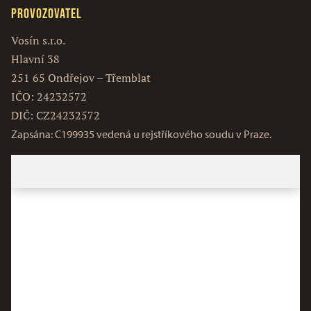
Provozovatel
Vosín s.r.o.
Hlavní 38
251 65 Ondřejov – Třemblat
IČO: 24232572
DIČ: CZ24232572
Zapsána: C199935 vedená u rejstříkového soudu v Praze.