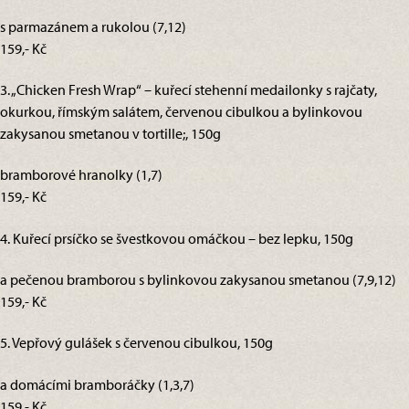
s parmazánem a rukolou (7,12)
159,- Kč
3. „Chicken Fresh Wrap“ – kuřecí stehenní medailonky s rajčaty,
okurkou, římským salátem, červenou cibulkou a bylinkovou
zakysanou smetanou v tortille;, 150g
bramborové hranolky (1,7)
159,- Kč
4. Kuřecí prsíčko se švestkovou omáčkou – bez lepku, 150g
a pečenou bramborou s bylinkovou zakysanou smetanou (7,9,12)
159,- Kč
5. Vepřový gulášek s červenou cibulkou, 150g
a domácími bramboráčky (1,3,7)
159,- Kč