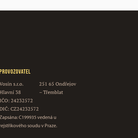
Provozovatel
Vosín s.r.o.
251 65 Ondřejov
Hlavní 38
– Třemblat
IČO: 24232572
DIČ: CZ24232572
Zapsána: C199935 vedená u
rejstříkového soudu v Praze.