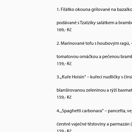
1. Filátko okouna grilované na bazalk
podávané s Tzatziky salátkem a brambo
169,- Kč
2. Marinované tofu s houbovým ragú, 
tomatovou omáčkou a pečenou bramb
159,- Kč
3. „Kuře Hoisin“ – kuřecí nudličky s č
blanšírovanou zeleninou a rýží basmati
159,- Kč
4. „Spaghetti carbonara“ – pancetta, vej
čerstvé vaječné těstoviny a parmazán (
159,- Kč