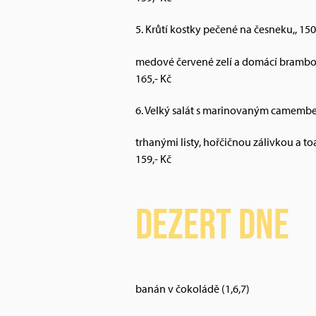
5. Krůtí kostky pečené na česneku,, 15
medové červené zelí a domácí brambor
165,- Kč
6. Velký salát s marinovaným camembe
trhanými listy, hořčičnou zálivkou a toa
159,- Kč
Dezert dne
banán v čokoládě (1,6,7)