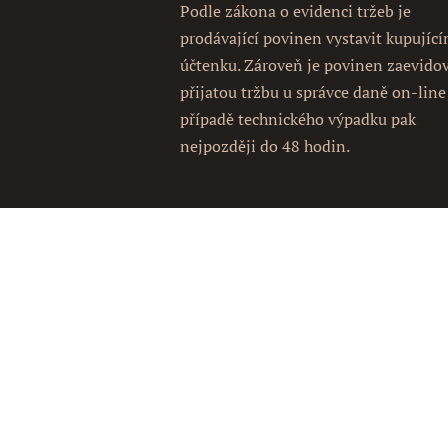
Podle zákona o evidenci tržeb je
prodávající povinen vystavit kupujíc
účtenku. Zároveň je povinen zaevido
přijatou tržbu u správce daně on-line
případě technického výpadku pak
nejpozději do 48 hodin.