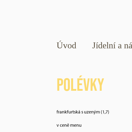
Úvod
Jídelní a n
Polévky
frankfurtská s uzeným (1,7)
v ceně menu