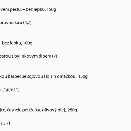
ovém pestu, – bez lepku, 150g
rovou kaší (4,7)
– bez lepku, 100g
orou s bylinkovým dipem (7)
ínskou barbecue sojovou Hoisin omáčkou,, 150g
 (1,6,9,11)
ce, česnek, petrželka, olivový olej,, 250g
1,3,7)