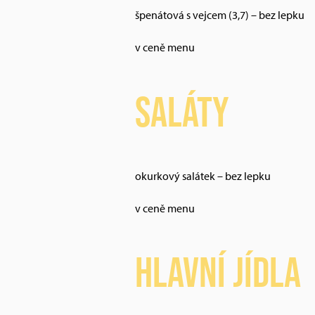
špenátová s vejcem (3,7) – bez lepku
v ceně menu
Saláty
okurkový salátek – bez lepku
v ceně menu
Hlavní jídla