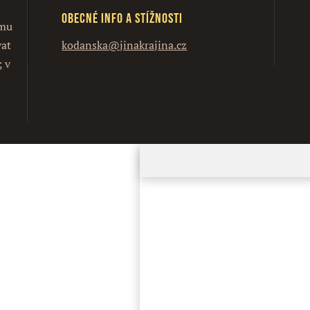
Obecné info a stížnosti
ímu
vat
kodanska@jinakrajina.cz
; v