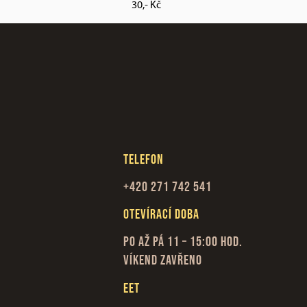
30,- Kč
Telefon
+420 271 742 541
Otevírací doba
Po až Pá 11 – 15:00 hod.
Víkend zavřeno
EET