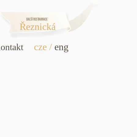
Další restaurace
Řeznická
cze
/
eng
ontakt