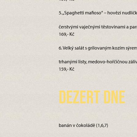
5. „Spaghetti mafioso“ – hovězí nudli
čerstvými vaječnými těstovinami a pa
169,- Kč
6. Velký salát s grilovaným kozím sýre
trhanými listy, medovo-hořčičnou záliv
159,- Kč
Dezert dne
banán v čokoládě (1,6,7)