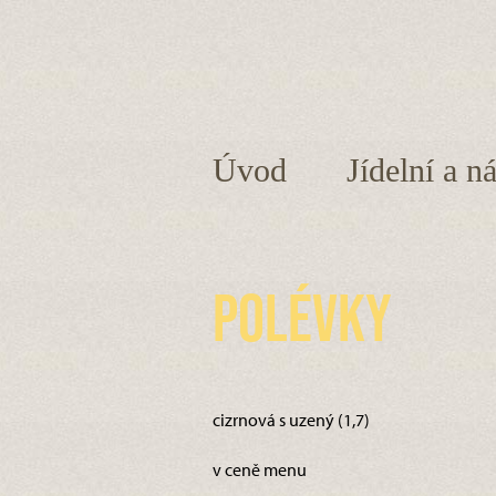
Úvod
Jídelní a n
Polévky
cizrnová s uzený (1,7)
v ceně menu