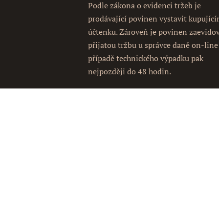
Podle zákona o evidenci tržeb je
prodávající povinen vystavit kupujíc
účtenku. Zároveň je povinen zaevido
přijatou tržbu u správce daně on-line
případě technického výpadku pak
nejpozději do 48 hodin.