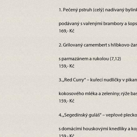
1. Pečený pstruh (celý) nadívaný bylin
podávaný s vařenými brambory a šops
169,- Kč
2. Grilovaný camembert s hříbkovo-ža
s parmazánem a rukolou (7,12)
159,- Kč
3. „Red Curry“ – kuřecí nudličky v pika
kokosového mléka a zeleniny; rýže basm
159,- Kč
4. „Segedínský guláš“ – vepřové pleck
s domácími houskovými knedlíky a ko
159,- Kč