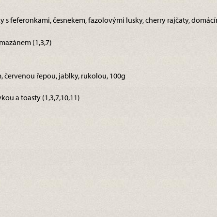
čky s feferonkami, česnekem, fazolovými lusky, cherry rajčaty, domá
rmazánem (1,3,7)
m, červenou řepou, jablky, rukolou, 100g
kou a toasty (1,3,7,10,11)