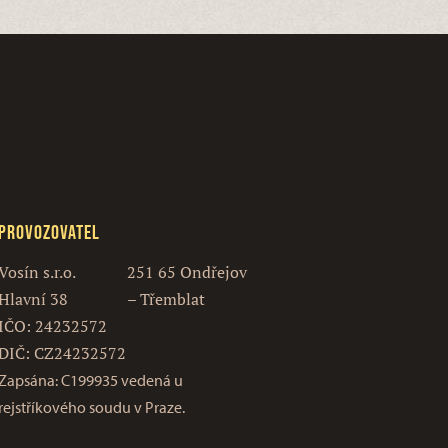
Provozovatel
Vosín s.r.o.
251 65 Ondřejov
Hlavní 38
– Třemblat
IČO: 24232572
DIČ: CZ24232572
Zapsána: C199935 vedená u
rejstříkového soudu v Praze.