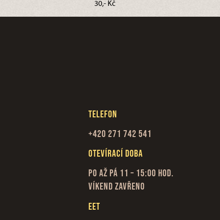
30,- Kč
Telefon
+420 271 742 541
Otevírací doba
Po až Pá 11 – 15:00 hod.
Víkend zavřeno
EET