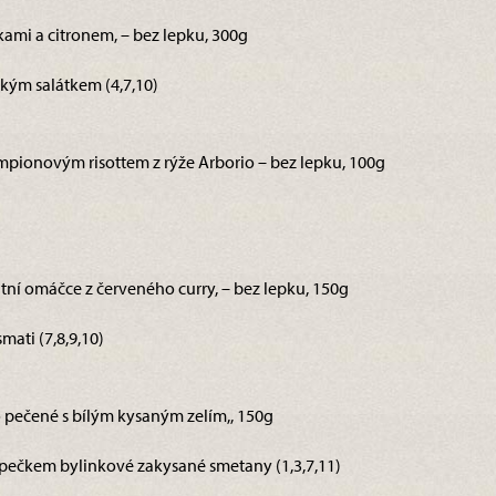
kami a citronem, – bez lepku, 300g
kým salátkem (4,7,10)
mpionovým risottem z rýže Arborio – bez lepku, 100g
ntní omáčce z červeného curry, – bez lepku, 150g
ati (7,8,9,10)
o pečené s bílým kysaným zelím,, 150g
pečkem bylinkové zakysané smetany (1,3,7,11)