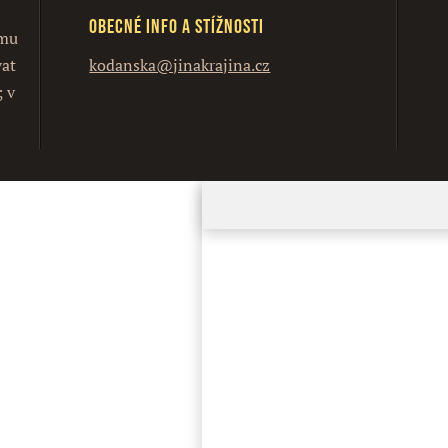
Obecné info a stížnosti
ímu
vat
kodanska@jinakrajina.cz
; v