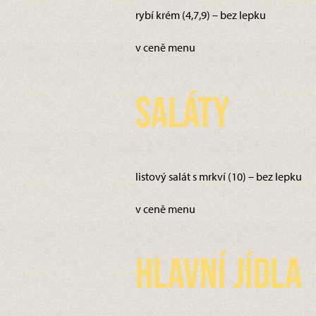
rybí krém (4,7,9) – bez lepku
v ceně menu
Saláty
listový salát s mrkví (10) – bez lepku
v ceně menu
Hlavní jídla