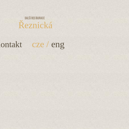
Další restaurace
Řeznická
cze
/
eng
ontakt