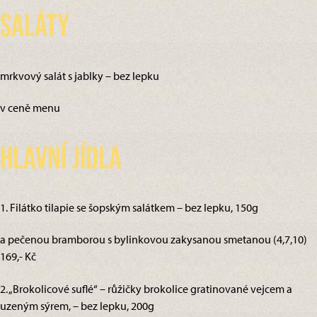
Saláty
mrkvový salát s jablky – bez lepku
v ceně menu
Hlavní jídla
1. Filátko tilapie se šopským salátkem – bez lepku, 150g
a pečenou bramborou s bylinkovou zakysanou smetanou (4,7,10)
169,- Kč
2. „Brokolicové suflé“ – růžičky brokolice gratinované vejcem a
uzeným sýrem, – bez lepku, 200g