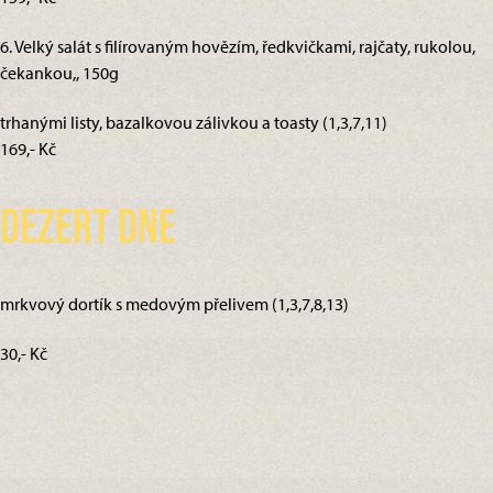
6. Velký salát s filírovaným hovězím, ředkvičkami, rajčaty, rukolou,
čekankou,, 150g
trhanými listy, bazalkovou zálivkou a toasty (1,3,7,11)
169,- Kč
Dezert dne
mrkvový dortík s medovým přelivem (1,3,7,8,13)
30,- Kč