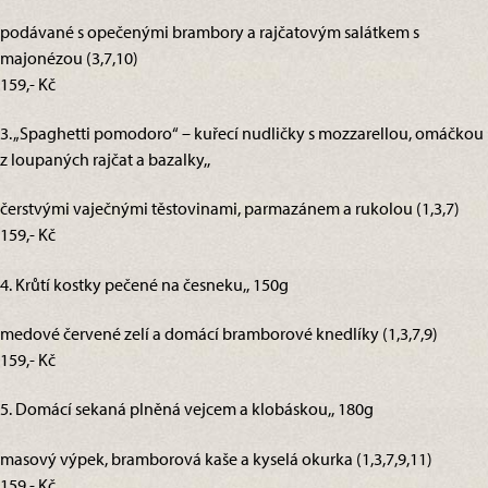
podávané s opečenými brambory a rajčatovým salátkem s
majonézou (3,7,10)
159,- Kč
3. „Spaghetti pomodoro“ – kuřecí nudličky s mozzarellou, omáčkou
z loupaných rajčat a bazalky,,
čerstvými vaječnými těstovinami, parmazánem a rukolou (1,3,7)
159,- Kč
4. Krůtí kostky pečené na česneku,, 150g
medové červené zelí a domácí bramborové knedlíky (1,3,7,9)
159,- Kč
5. Domácí sekaná plněná vejcem a klobáskou,, 180g
masový výpek, bramborová kaše a kyselá okurka (1,3,7,9,11)
159,- Kč