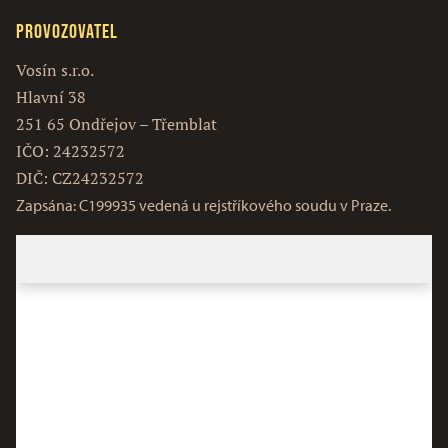
Provozovatel
Vosín s.r.o.
Hlavní 38
251 65 Ondřejov – Třemblat
IČO: 24232572
DIČ: CZ24232572
Zapsána: C199935 vedená u rejstříkového soudu v Praze.