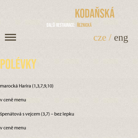
Kodaňská
Další restaurace
Řeznická
cze
/
eng
Polévky
marocká Harira (1,3,7,9,10)
v ceně menu
špenátová s vejcem (3,7) – bez lepku
v ceně menu