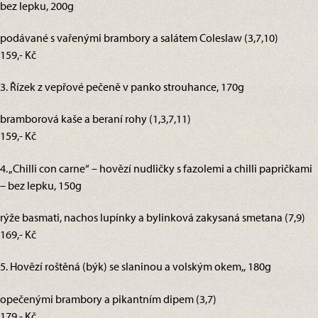
bez lepku, 200g
podávané s vařenými brambory a salátem Coleslaw (3,7,10)
159,- Kč
3. Řízek z vepřové pečeně v panko strouhance, 170g
bramborová kaše a beraní rohy (1,3,7,11)
159,- Kč
4. „Chilli con carne“ – hovězí nudličky s fazolemi a chilli papričkami
– bez lepku, 150g
rýže basmati, nachos lupínky a bylinková zakysaná smetana (7,9)
169,- Kč
5. Hovězí roštěná (býk) se slaninou a volským okem,, 180g
opečenými brambory a pikantním dipem (3,7)
179,- Kč