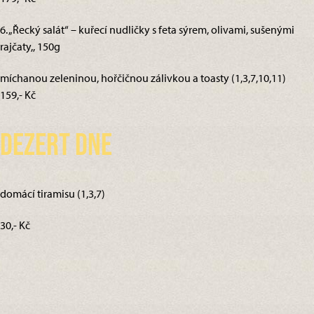
6. „Řecký salát“ – kuřecí nudličky s feta sýrem, olivami, sušenými
rajčaty,, 150g
míchanou zeleninou, hořčičnou zálivkou a toasty (1,3,7,10,11)
159,- Kč
Dezert dne
domácí tiramisu (1,3,7)
30,- Kč