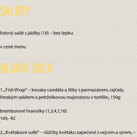
Saláty
listový salát s jablky (10) – bez lepku
v ceně menu
Hlavní jídla
1. „Fish Wrap“ – kousky candáta a štiky s parmazánem, rajčaty,
římským salátem a petrželkovou majonézou v tortille;, 150g
bramborové hranolky (1,3,4,7,10)
169,- Kč
2. „Květákové suflé“ – růžičky květáku zapečené s vejcem a sýrem, –