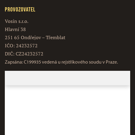
Provozovatel
Vosín s.r.o.
Hlavní 38
251 65 Ondřejov – Třemblat
IČO: 24232572
DIČ: CZ24232572
Zapsána: C199935 vedená u rejstříkového soudu v Praze.