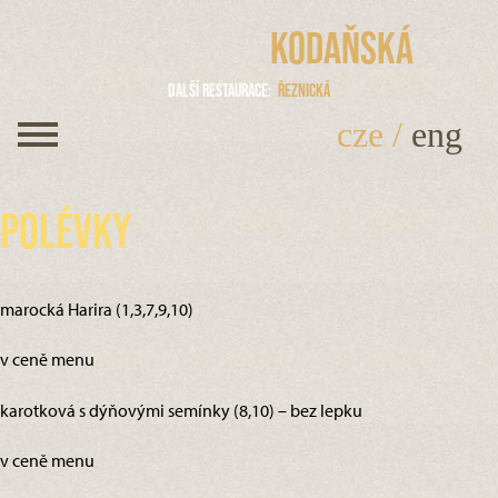
Kodaňská
Další restaurace
Řeznická
cze
/
eng
Polévky
marocká Harira (1,3,7,9,10)
v ceně menu
karotková s dýňovými semínky (8,10) – bez lepku
v ceně menu