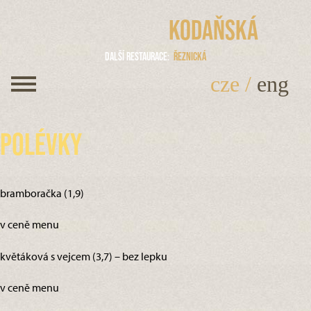
Kodaňská
Další restaurace
Řeznická
cze
/
eng
Polévky
bramboračka (1,9)
v ceně menu
květáková s vejcem (3,7) – bez lepku
v ceně menu