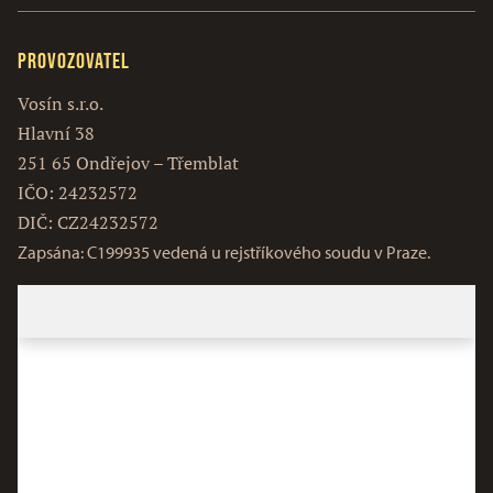
Provozovatel
Vosín s.r.o.
Hlavní 38
251 65 Ondřejov – Třemblat
IČO: 24232572
DIČ: CZ24232572
Zapsána: C199935 vedená u rejstříkového soudu v Praze.