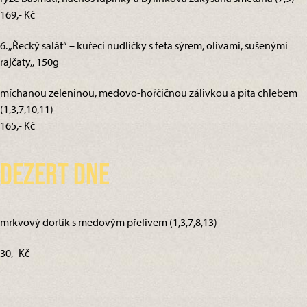
169,- Kč
6. „Řecký salát“ – kuřecí nudličky s feta sýrem, olivami, sušenými
rajčaty,, 150g
míchanou zeleninou, medovo-hořčičnou zálivkou a pita chlebem
(1,3,7,10,11)
165,- Kč
Dezert dne
mrkvový dortík s medovým přelivem (1,3,7,8,13)
30,- Kč