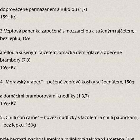
doprovázené parmazánem a rukolou (1,7)
159,- Kč
3. Vepřová panenka zapečená s mozzarellou a sušeným rajčetem, –
bez lepku, 169
arellou a sušeným rajčetem, omáčka demi-glace a opečené
brambory (7,9)
169,- Kč
4. „Moravský vrabec“ – pečené vepřové kostky se špenátem, 150g
a domácími bramborovými knedlíky (1,3,7)
159,- Kč
5. „Chilli con carne“ – hovězí nudličky s fazolemi a chilli papričkami,
– bez lepku, 150g
rýže basmati, nachos lupínky a bylinková zakysaná smetana (7,9)