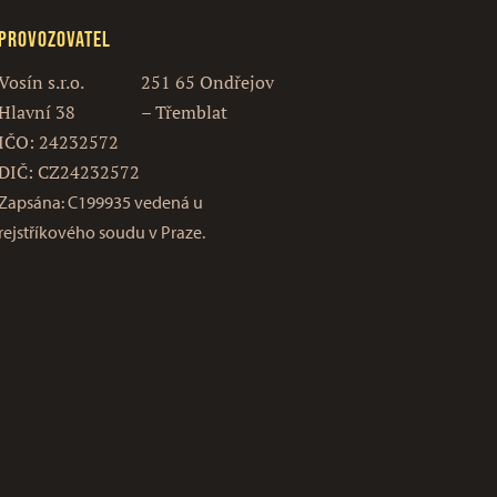
Provozovatel
Vosín s.r.o.
251 65 Ondřejov
Hlavní 38
– Třemblat
IČO: 24232572
DIČ: CZ24232572
Zapsána: C199935 vedená u
rejstříkového soudu v Praze.