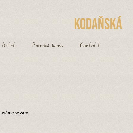
Kodaňská
 lístek
Polední menu
Kontakt
louváme se Vám.