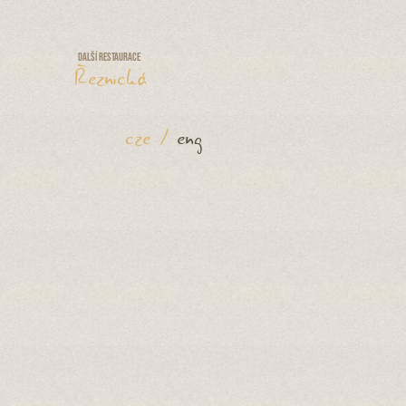
Další restaurace
Řeznická
cze
/
eng