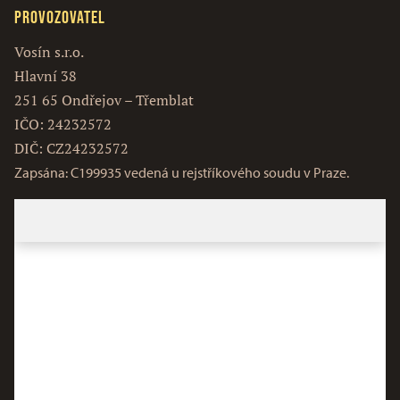
Provozovatel
Vosín s.r.o.
Hlavní 38
251 65 Ondřejov – Třemblat
IČO: 24232572
DIČ: CZ24232572
Zapsána: C199935 vedená u rejstříkového soudu v Praze.