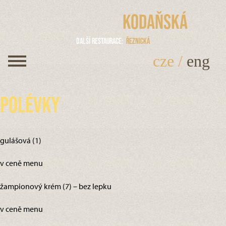
Kodaňská
Další restaurace
Řeznická
cze
/
eng
Polévky
gulášová (1)
v ceně menu
žampionový krém (7) – bez lepku
v ceně menu