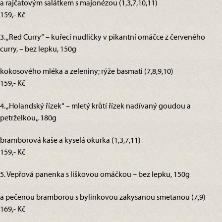
a rajčatovým salátkem s majonézou (1,3,7,10,11)
159,- Kč
3. „Red Curry“ – kuřecí nudličky v pikantní omáčce z červeného
curry, – bez lepku, 150g
kokosového mléka a zeleniny; rýže basmati (7,8,9,10)
159,- Kč
4. „Holandský řízek“ – mletý krůtí řízek nadívaný goudou a
petrželkou,, 180g
bramborová kaše a kyselá okurka (1,3,7,11)
159,- Kč
5. Vepřová panenka s liškovou omáčkou – bez lepku, 150g
a pečenou bramborou s bylinkovou zakysanou smetanou (7,9)
169,- Kč