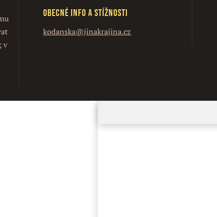
Obecné info a stížnosti
ímu
vat
kodanska@jinakrajina.cz
; v