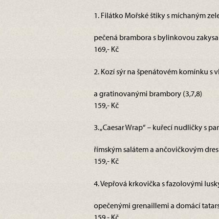
1. Filátko Mořské štiky s míchaným ze
pečená brambora s bylinkovou zakysa
169,- Kč
2. Kozí sýr na špenátovém komínku s v
a gratinovanými brambory (3,7,8)
159,- Kč
3. „Caesar Wrap“ – kuřecí nudličky s p
římským salátem a ančovičkovým dresin
159,- Kč
4. Vepřová krkovička s fazolovými lusk
opečenými grenaillemi a domácí tatar
159,- Kč