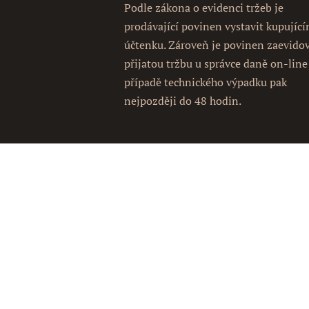
Podle zákona o evidenci tržeb je
prodávající povinen vystavit kupujíc
účtenku. Zároveň je povinen zaevido
přijatou tržbu u správce daně on-line
případě technického výpadku pak
nejpozději do 48 hodin.