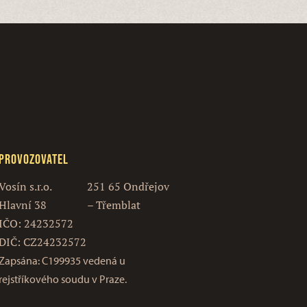
Provozovatel
Vosín s.r.o.
251 65 Ondřejov
Hlavní 38
– Třemblat
IČO: 24232572
DIČ: CZ24232572
Zapsána: C199935 vedená u
rejstříkového soudu v Praze.