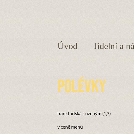
Úvod
Jídelní a n
Polévky
frankfurtská s uzeným (1,7)
v ceně menu