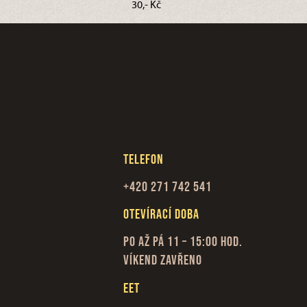
30,- Kč
Telefon
+420 271 742 541
Otevírací doba
Po až Pá 11 – 15:00 hod.
Víkend zavřeno
EET