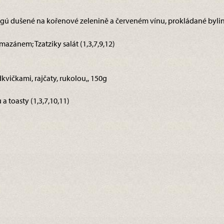
 ragú dušené na kořenové zelenině a červeném vínu, prokládané by
azánem; Tzatziky salát (1,3,7,9,12)
dkvičkami, rajčaty, rukolou,, 150g
a toasty (1,3,7,10,11)