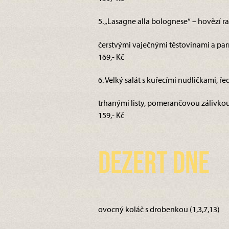
5. „Lasagne alla bolognese“ – hovězí
čerstvými vaječnými těstovinami a parm
169,- Kč
6. Velký salát s kuřecími nudličkami, ře
trhanými listy, pomerančovou zálivkou 
159,- Kč
Dezert dne
ovocný koláč s drobenkou (1,3,7,13)