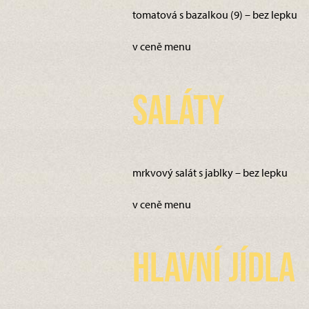
tomatová s bazalkou (9) – bez lepku
v ceně menu
Saláty
mrkvový salát s jablky – bez lepku
v ceně menu
Hlavní jídla