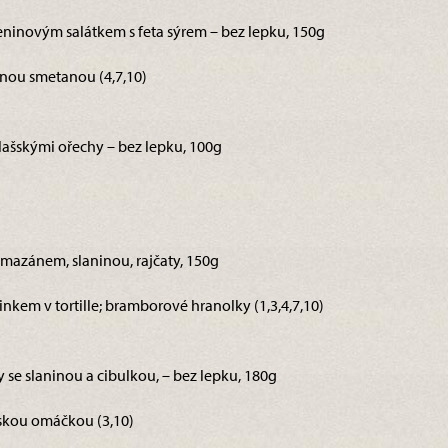
leninovým salátkem s feta sýrem – bez lepku, 150g
nou smetanou (4,7,10)
lašskými ořechy – bez lepku, 100g
armazánem, slaninou, rajčaty, 150g
kem v tortille; bramborové hranolky (1,3,4,7,10)
y se slaninou a cibulkou, – bez lepku, 180g
skou omáčkou (3,10)