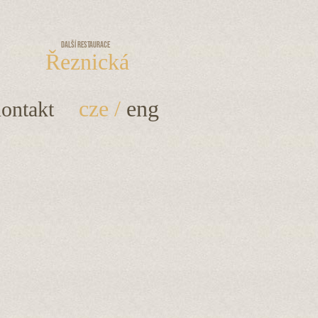
Další restaurace
Řeznická
cze
/
eng
ontakt