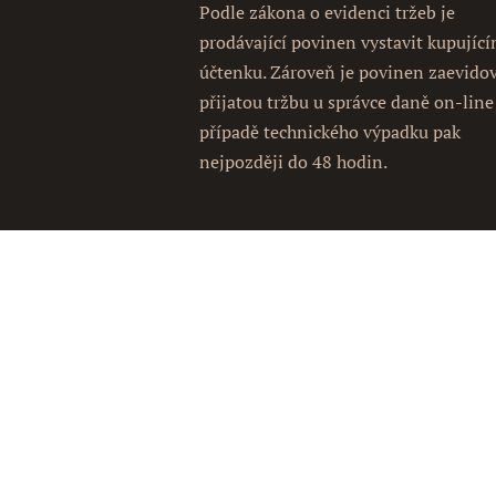
Podle zákona o evidenci tržeb je
prodávající povinen vystavit kupujíc
účtenku. Zároveň je povinen zaevido
přijatou tržbu u správce daně on-line
případě technického výpadku pak
nejpozději do 48 hodin.