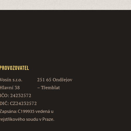
Provozovatel
Vosín s.r.o.
251 65 Ondřejov
Hlavní 38
– Třemblat
IČO: 24232572
DIČ: CZ24232572
Zapsána: C199935 vedená u
rejstříkového soudu v Praze.