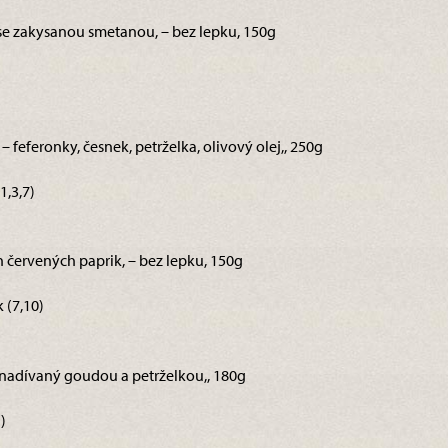
 se zakysanou smetanou, – bez lepku, 150g
– feferonky, česnek, petrželka, olivový olej,, 250g
1,3,7)
h červených paprik, – bez lepku, 150g
 (7,10)
ek nadívaný goudou a petrželkou,, 180g
)