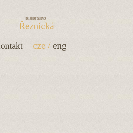
Další restaurace
Řeznická
cze
/
eng
ontakt