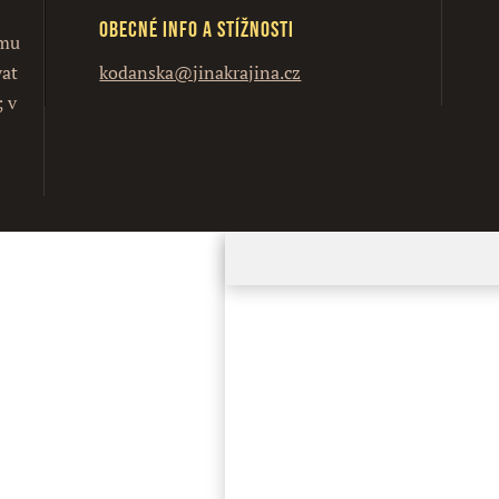
Obecné info a stížnosti
ímu
vat
kodanska@jinakrajina.cz
; v