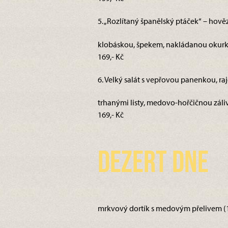
5. „Rozlítaný španělský ptáček“ – hověz
klobáskou, špekem, nakládanou okurkou
169,- Kč
6. Velký salát s vepřovou panenkou, raj
trhanými listy, medovo-hořčičnou zálivk
169,- Kč
Dezert dne
mrkvový dortík s medovým přelivem (1,