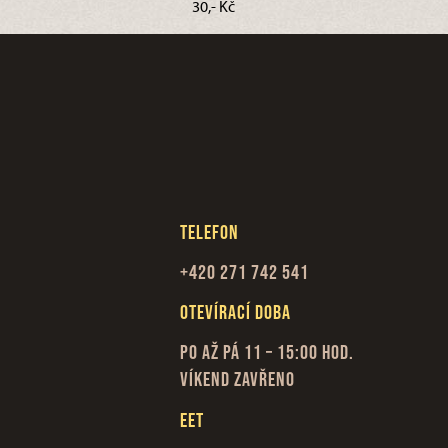
30,- Kč
Telefon
+420 271 742 541
Otevírací doba
Po až Pá 11 – 15:00 hod.
Víkend zavřeno
EET