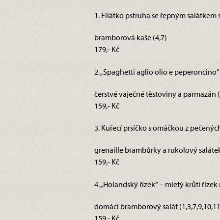
1. Filátko pstruha se řepným salátkem
bramborová kaše (4,7)
179,- Kč
2. „Spaghetti aglio olio e peperoncino“ 
čerstvé vaječné těstoviny a parmazán (
159,- Kč
3. Kuřecí prsíčko s omáčkou z pečenýc
grenaille brambůrky a rukolový salátek
159,- Kč
4. „Holandský řízek“ – mletý krůtí říz
domácí bramborový salát (1,3,7,9,10,11
159,- Kč