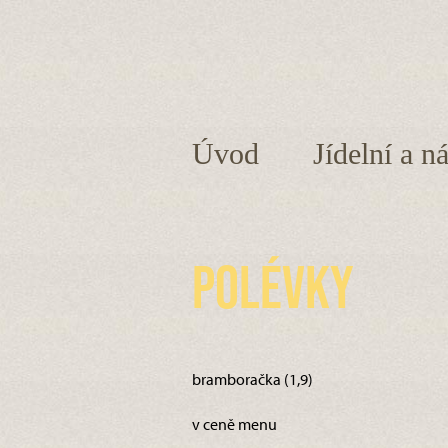
Úvod
Jídelní a n
Polévky
bramboračka (1,9)
v ceně menu