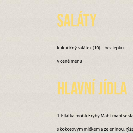
Saláty
kukuřičný salátek (10) – bez lepku
v ceně menu
Hlavní jídla
1. Filátka mořské ryby Mahi-mahi se 
s kokosovým mlékem a zeleninou, rýže 