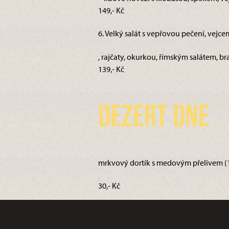
149,- Kč
6. Velký salát s vepřovou pečení, vejce
, rajčaty, okurkou, římským salátem, b
139,- Kč
Dezert dne
mrkvový dortík s medovým přelivem (1,
30,- Kč