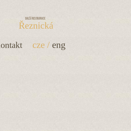
Další restaurace
Řeznická
cze
/
eng
ontakt