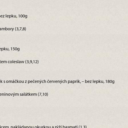
ez lepku, 100g
ambory (3,7,8)
lepku, 150g
em coleslaw (3,9,12)
pek s omáčkou z pečených červených paprik, – bez lepku, 180g
eninovým salátkem (7,10)
ejcem, nakládanou okurkou a rýží basmati (1,3)