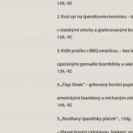
139,- Kč
2. Kozí sýr na špenátovém komínku – b
s vlašskými ořechy a gratinovanými br
139,- Kč
3. Krůtí prsíčko s BBQ omáčkou, – bez 
opečenými grenaille brambůrky a salát
139,- Kč
4. „Flap Steak“ – grilovaný hovězí pu
americkými brambory a míchaným zel
149,- Kč
5. „Rozlítaný španělský ptáček“-, 150g
– libové hovězí s klobásou, špekem, v