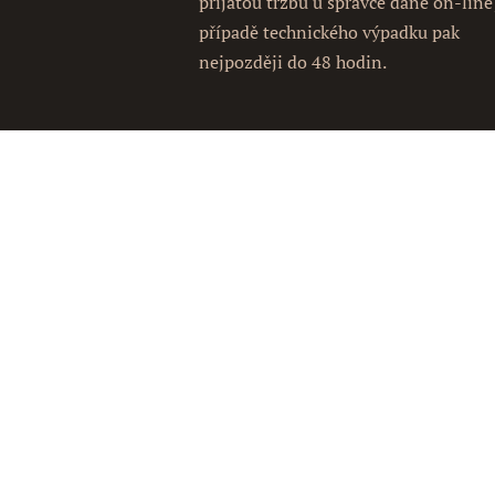
přijatou tržbu u správce daně on-line
případě technického výpadku pak
nejpozději do 48 hodin.