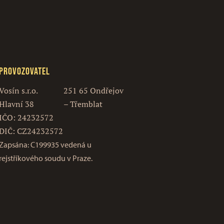
Provozovatel
Vosín s.r.o.
251 65 Ondřejov
Hlavní 38
– Třemblat
IČO: 24232572
DIČ: CZ24232572
Zapsána: C199935 vedená u
rejstříkového soudu v Praze.