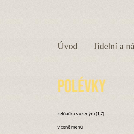
Úvod
Jídelní a n
Polévky
zelňačka s uzeným (1,7)
v ceně menu