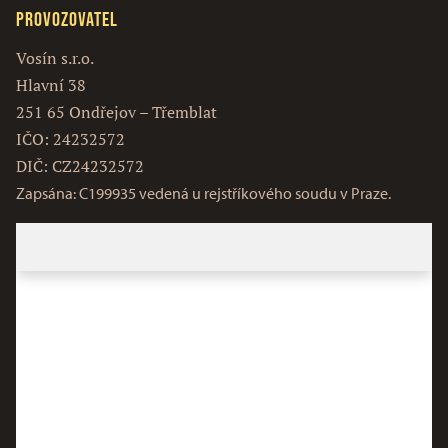
Provozovatel
Vosín s.r.o.
Hlavní 38
251 65 Ondřejov – Třemblat
IČO: 24232572
DIČ: CZ24232572
Zapsána: C199935 vedená u rejstříkového soudu v Praze.