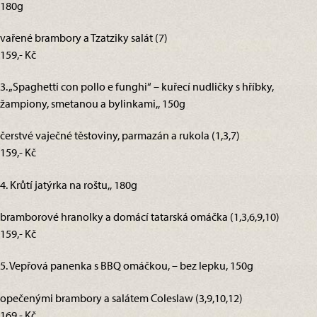
180g
vařené brambory a Tzatziky salát (7)
159,- Kč
3. „Spaghetti con pollo e funghi“ – kuřecí nudličky s hříbky,
žampiony, smetanou a bylinkami,, 150g
čerstvé vaječné těstoviny, parmazán a rukola (1,3,7)
159,- Kč
4. Krůtí jatýrka na roštu,, 180g
bramborové hranolky a domácí tatarská omáčka (1,3,6,9,10)
159,- Kč
5. Vepřová panenka s BBQ omáčkou, – bez lepku, 150g
opečenými brambory a salátem Coleslaw (3,9,10,12)
169,- Kč