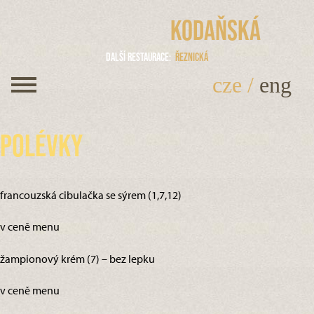
Kodaňská
Další restaurace
Řeznická
cze
/
eng
Polévky
francouzská cibulačka se sýrem (1,7,12)
v ceně menu
žampionový krém (7) – bez lepku
v ceně menu