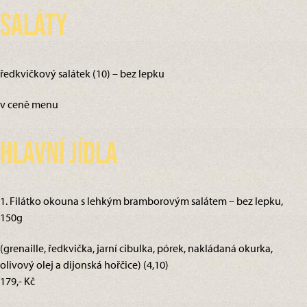
Saláty
ředkvičkový salátek (10) – bez lepku
v ceně menu
Hlavní jídla
1. Filátko okouna s lehkým bramborovým salátem – bez lepku,
150g
(grenaille, ředkvička, jarní cibulka, pórek, nakládaná okurka,
olivový olej a dijonská hořčice) (4,10)
179,- Kč