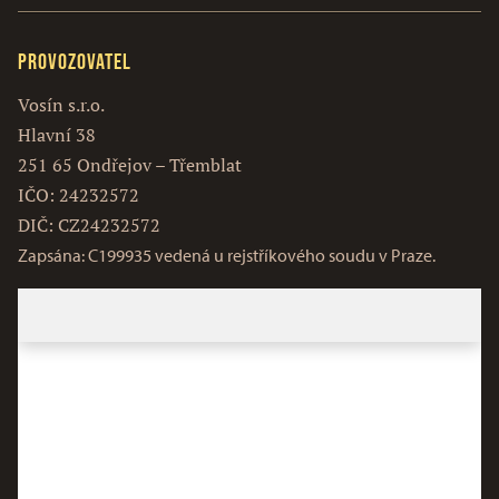
Provozovatel
Vosín s.r.o.
Hlavní 38
251 65 Ondřejov – Třemblat
IČO: 24232572
DIČ: CZ24232572
Zapsána: C199935 vedená u rejstříkového soudu v Praze.