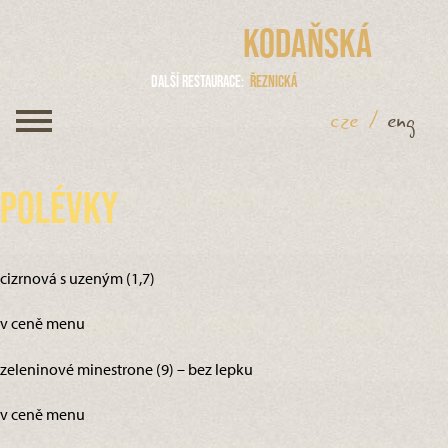
Kodaňská
Další restaurace
Řeznická
cze
/
eng
Polévky
cizrnová s uzeným (1,7)
v ceně menu
zeleninové minestrone (9) – bez lepku
v ceně menu