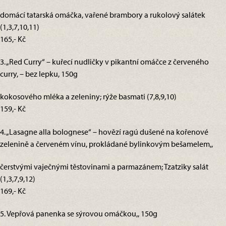
domácí tatarská omáčka, vařené brambory a rukolový salátek
(1,3,7,10,11)
165,- Kč
3. „Red Curry“ – kuřecí nudličky v pikantní omáčce z červeného
curry, – bez lepku, 150g
kokosového mléka a zeleniny; rýže basmati (7,8,9,10)
159,- Kč
4. „Lasagne alla bolognese“ – hovězí ragú dušené na kořenové
zelenině a červeném vínu, prokládané bylinkovým bešamelem,,
čerstvými vaječnými těstovinami a parmazánem; Tzatziky salát
(1,3,7,9,12)
169,- Kč
5. Vepřová panenka se sýrovou omáčkou,, 150g