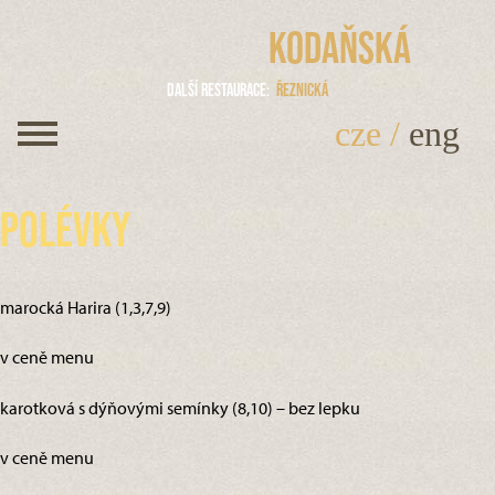
Kodaňská
Další restaurace
Řeznická
cze
/
eng
Polévky
marocká Harira (1,3,7,9)
v ceně menu
karotková s dýňovými semínky (8,10) – bez lepku
v ceně menu