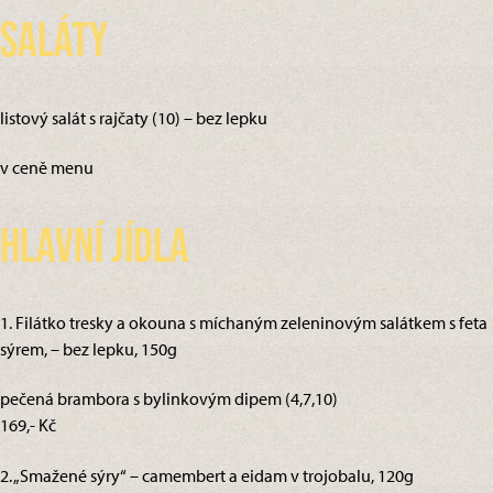
Saláty
listový salát s rajčaty (10) – bez lepku
v ceně menu
Hlavní jídla
1. Filátko tresky a okouna s míchaným zeleninovým salátkem s feta
sýrem, – bez lepku, 150g
pečená brambora s bylinkovým dipem (4,7,10)
169,- Kč
2. „Smažené sýry“ – camembert a eidam v trojobalu, 120g