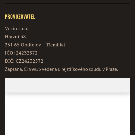
Provozovatel
Vosín s.r.o.
Hlavní 38
251 65 Ondřejov – Třemblat
IČO: 24232572
DIČ: CZ24232572
Zapsána: C199935 vedená u rejstříkového soudu v Praze.