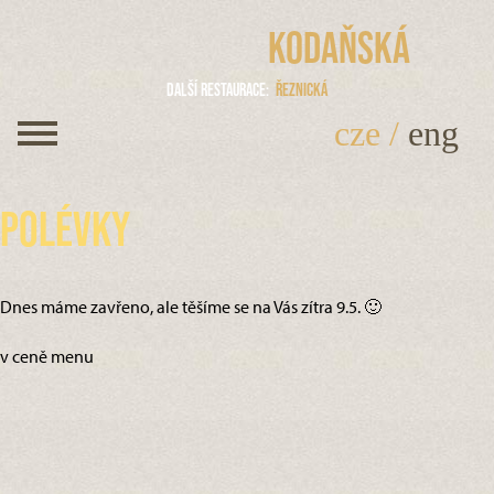
Kodaňská
Další restaurace
Řeznická
cze
/
eng
Polévky
Dnes máme zavřeno, ale těšíme se na Vás zítra 9.5. 🙂
v ceně menu