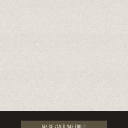
Jak se vám u nás líbilo