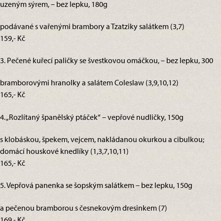
uzeným sýrem, – bez lepku, 180g
podávané s vařenými brambory a Tzatziky salátkem (3,7)
159,- Kč
3. Pečené kuřecí paličky se švestkovou omáčkou, – bez lepku, 300
bramborovými hranolky a salátem Coleslaw (3,9,10,12)
165,- Kč
4. „Rozlítaný španělský ptáček“ – vepřové nudličky, 150g
s klobáskou, špekem, vejcem, nakládanou okurkou a cibulkou;
domácí houskové knedlíky (1,3,7,10,11)
165,- Kč
5. Vepřová panenka se šopským salátkem – bez lepku, 150g
a pečenou bramborou s česnekovým dresinkem (7)
169,- Kč