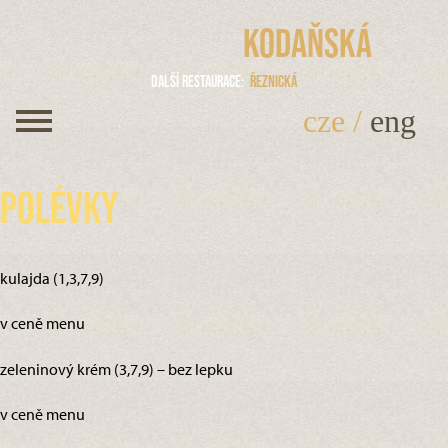
Kodaňská
Další restaurace
Řeznická
cze
/
eng
Polévky
kulajda (1,3,7,9)
v ceně menu
zeleninový krém (3,7,9) – bez lepku
v ceně menu