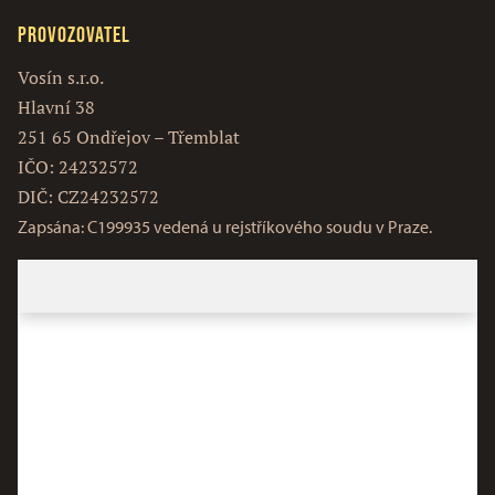
Provozovatel
Vosín s.r.o.
Hlavní 38
251 65 Ondřejov – Třemblat
IČO: 24232572
DIČ: CZ24232572
Zapsána: C199935 vedená u rejstříkového soudu v Praze.