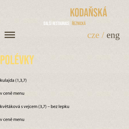
Kodaňská
Další restaurace
Řeznická
cze
/
eng
Polévky
kulajda (1,3,7)
v ceně menu
květáková s vejcem (3,7) – bez lepku
v ceně menu