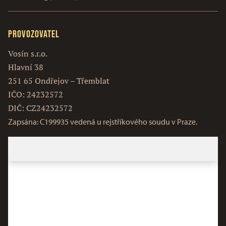
Provozovatel
Vosín s.r.o.
Hlavní 38
251 65 Ondřejov – Třemblat
IČO: 24232572
DIČ: CZ24232572
Zapsána: C199935 vedená u rejstříkového soudu v Praze.