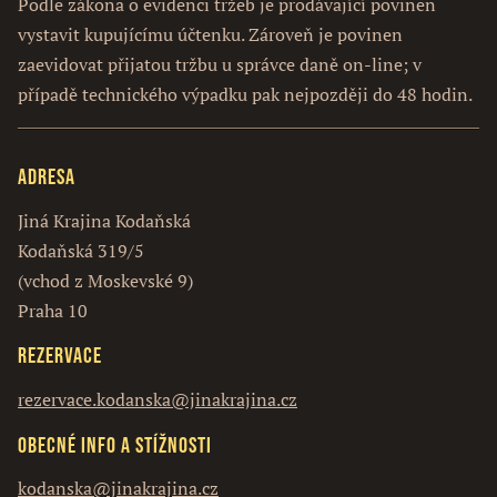
Podle zákona o evidenci tržeb je prodávající povinen
vystavit kupujícímu účtenku. Zároveň je povinen
zaevidovat přijatou tržbu u správce daně on-line; v
případě technického výpadku pak nejpozději do 48 hodin.
Adresa
Jiná Krajina Kodaňská
Kodaňská 319/5
(vchod z Moskevské 9)
Praha 10
Rezervace
rezervace.kodanska@jinakrajina.cz
Obecné info a stížnosti
kodanska@jinakrajina.cz