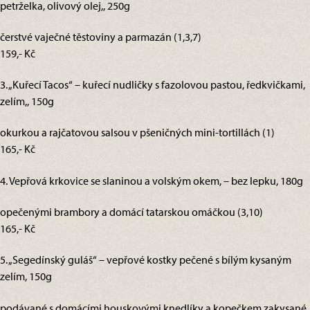
petrželka, olivový olej,, 250g
čerstvé vaječné těstoviny a parmazán (1,3,7)
159,- Kč
3. „Kuřecí Tacos“ – kuřecí nudličky s fazolovou pastou, ředkvičkami,
zelím,, 150g
okurkou a rajčatovou salsou v pšeničných mini-tortillách (1)
165,- Kč
4. Vepřová krkovice se slaninou a volským okem, – bez lepku, 180g
opečenými brambory a domácí tatarskou omáčkou (3,10)
165,- Kč
5. „Segedínský guláš“ – vepřové kostky pečené s bílým kysaným
zelím, 150g
podávané s domácími houskovými knedlíky a kopečkem zakysané