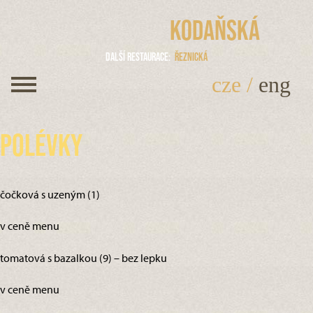
Kodaňská
Další restaurace
Řeznická
cze
/
eng
Polévky
čočková s uzeným (1)
v ceně menu
tomatová s bazalkou (9) – bez lepku
v ceně menu