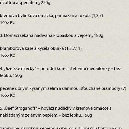
ricottou a špenátem,, 250g
krémová bylinková omáčka, parmazán a rukola (1,3,7)
165,- Kč
3. Domácí sekaná nadívaná klobáskou a vejcem,, 180g
bramborová kaše a kyselá okurka (1,3,7,11)
165,- Kč
4. „Jizerské řízečky“ – přírodní kuřecí stehenní medailonky – bez
lepku, 150g
pečené s bílým kysaným zelím a slaninou, šťouchané brambory (7)
165,- Kč
5. „Beef Stroganoff“ – hovězí nudličky v krémové omáčce s
nakládaným zeleným pepřem, – bez lepku, 150g
žampiony, paprikou, červenou cibulkou, dijonskou hořčicí a rýží