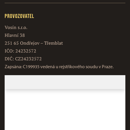
Provozovatel
Vosín s.r.o.
Hlavní 38
251 65 Ondřejov – Třemblat
IČO: 24232572
DIČ: CZ24232572
Zapsána: C199935 vedená u rejstříkového soudu v Praze.