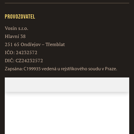
Provozovatel
Vosín s.r.o.
Hlavní 38
251 65 Ondřejov – Třemblat
IČO: 24232572
DIČ: CZ24232572
Zapsána: C199935 vedená u rejstříkového soudu v Praze.