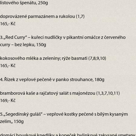
listového špenátu, 250g
doprovázené parmazánem a rukolou (1,7)
165,- Kč
3. „Red Curry“ – kuřecí nudličky v pikantní omáčce z červeného
curry – bez lepku, 150g
kokosového mléka a zeleniny; rýže basmati (7,8,9,10)
165,- Kč
4. Řízek z vepřové pečeně v panko strouhance, 180g
bramborová kaše a rajčatový salát s majonézou (1,3,7,10,11)
169,- Kč
5. „Segedínský guláš“ – vepřové kostky pečené s bílým kysaným
zelím,, 150g
domácí houskové knedlíky a kopeček bylinkové zakysané smetany