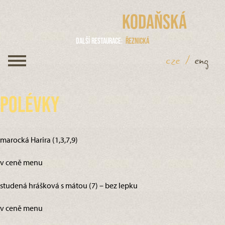
Kodaňská
Další restaurace
Řeznická
cze
/
eng
Polévky
marocká Harira (1,3,7,9)
v ceně menu
studená hrášková s mátou (7) – bez lepku
v ceně menu