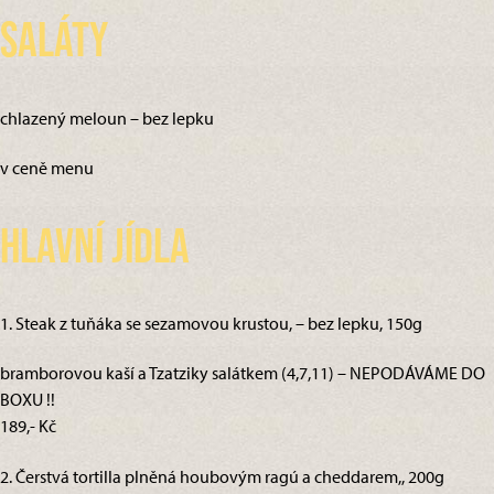
Saláty
chlazený meloun – bez lepku
v ceně menu
Hlavní jídla
1. Steak z tuňáka se sezamovou krustou, – bez lepku, 150g
bramborovou kaší a Tzatziky salátkem (4,7,11) – NEPODÁVÁME DO
BOXU !!
189,- Kč
2. Čerstvá tortilla plněná houbovým ragú a cheddarem,, 200g