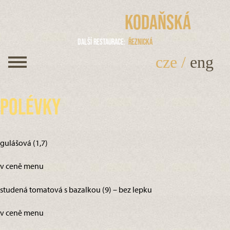
Kodaňská
Další restaurace
Řeznická
cze
/
eng
Polévky
gulášová (1,7)
v ceně menu
studená tomatová s bazalkou (9) – bez lepku
v ceně menu