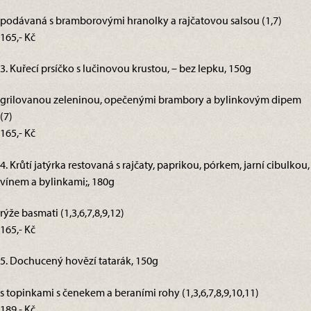
podávaná s bramborovými hranolky a rajčatovou salsou (1,7)
165,- Kč
3. Kuřecí prsíčko s lučinovou krustou, – bez lepku, 150g
grilovanou zeleninou, opečenými brambory a bylinkovým dipem
(7)
165,- Kč
4. Krůtí jatýrka restovaná s rajčaty, paprikou, pórkem, jarní cibulkou,
vínem a bylinkami;, 180g
rýže basmati (1,3,6,7,8,9,12)
165,- Kč
5. Dochucený hovězí tatarák, 150g
s topinkami s čenekem a beraními rohy (1,3,6,7,8,9,10,11)
189,- Kč