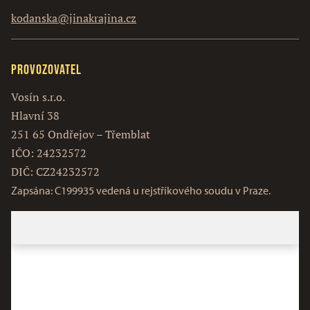
kodanska@jinakrajina.cz
Provozovatel
Vosín s.r.o.
Hlavní 38
251 65 Ondřejov – Třemblat
IČO: 24232572
DIČ: CZ24232572
Zapsána: C199935 vedená u rejstříkového soudu v Praze.