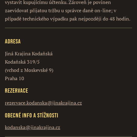
vystavit kupujícímu účtenku. Zároveň je povinen
zaevidovat přijatou tržbu u správce daně on-line; v
případě technického výpadku pak nejpozději do 48 hodin.
Adresa
Jiná Krajina Kodaňská
Kodaňská 319/5
(vchod z Moskevské 9)
Praha 10
Rezervace
rezervace.kodanska@jinakrajina.cz
Obecné info a stížnosti
kodanska@jinakrajina.cz