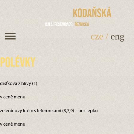
Kodaňská
Další restaurace
Řeznická
cze
/
eng
Polévky
dršťková z hlívy (1)
v ceně menu
zeleninový krém s feferonkami (3,7,9) – bez lepku
v ceně menu