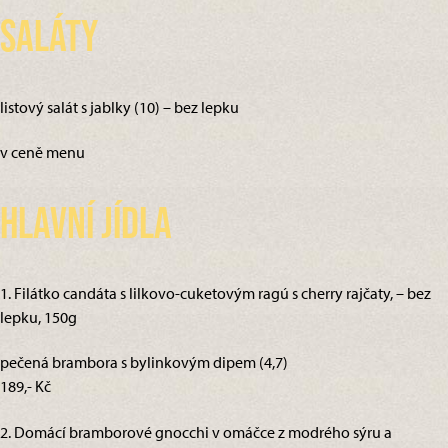
Saláty
listový salát s jablky (10) – bez lepku
v ceně menu
Hlavní jídla
1. Filátko candáta s lilkovo-cuketovým ragú s cherry rajčaty, – bez
lepku, 150g
pečená brambora s bylinkovým dipem (4,7)
189,- Kč
2. Domácí bramborové gnocchi v omáčce z modrého sýru a