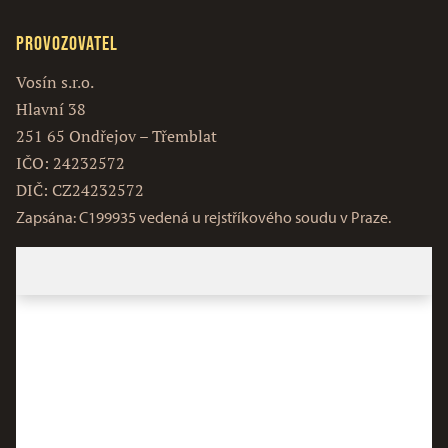
Provozovatel
Vosín s.r.o.
Hlavní 38
251 65 Ondřejov – Třemblat
IČO: 24232572
DIČ: CZ24232572
Zapsána: C199935 vedená u rejstříkového soudu v Praze.