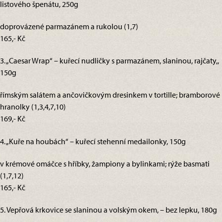
listového špenátu, 250g
doprovázené parmazánem a rukolou (1,7)
165,- Kč
3. „Caesar Wrap“ – kuřecí nudličky s parmazánem, slaninou, rajčaty,,
150g
římským salátem a ančovičkovým dresinkem v tortille; bramborové
hranolky (1,3,4,7,10)
169,- Kč
4. „Kuře na houbách“ – kuřecí stehenní medailonky, 150g
v krémové omáčce s hříbky, žampiony a bylinkami; rýže basmati
(1,7,12)
165,- Kč
5. Vepřová krkovice se slaninou a volským okem, – bez lepku, 180g