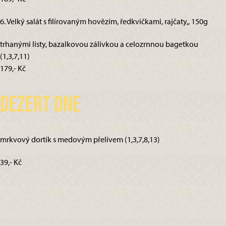
6. Velký salát s filírovaným hovězím, ředkvičkami, rajčaty,, 150g
trhanými listy, bazalkovou zálivkou a celozrnnou bagetkou
(1,3,7,11)
179,- Kč
Dezert dne
mrkvový dortík s medovým přelivem (1,3,7,8,13)
39,- Kč