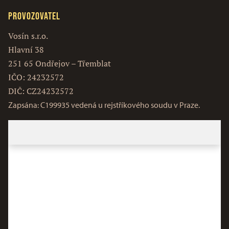
Provozovatel
Vosín s.r.o.
Hlavní 38
251 65 Ondřejov – Třemblat
IČO: 24232572
DIČ: CZ24232572
Zapsána: C199935 vedená u rejstříkového soudu v Praze.