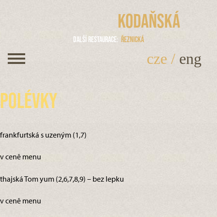
Kodaňská
Další restaurace
Řeznická
cze
/
eng
Polévky
frankfurtská s uzeným (1,7)
v ceně menu
thajská Tom yum (2,6,7,8,9) – bez lepku
v ceně menu