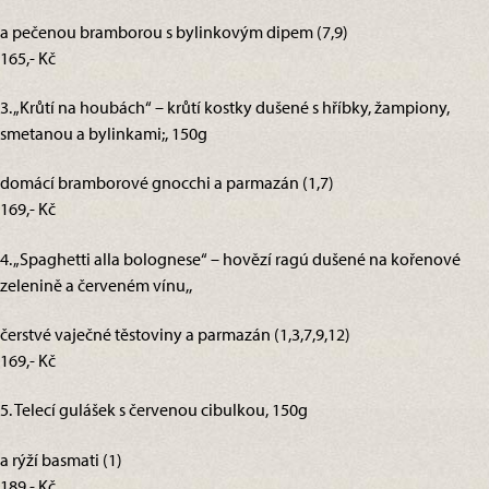
a pečenou bramborou s bylinkovým dipem (7,9)
165,- Kč
3. „Krůtí na houbách“ – krůtí kostky dušené s hříbky, žampiony,
smetanou a bylinkami;, 150g
domácí bramborové gnocchi a parmazán (1,7)
169,- Kč
4. „Spaghetti alla bolognese“ – hovězí ragú dušené na kořenové
zelenině a červeném vínu,,
čerstvé vaječné těstoviny a parmazán (1,3,7,9,12)
169,- Kč
5. Telecí gulášek s červenou cibulkou, 150g
a rýží basmati (1)
189,- Kč