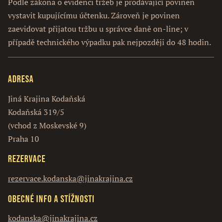
Podle zákona o evidenci tržeb je prodávající povinen
vystavit kupujícímu účtenku. Zároveň je povinen
zaevidovat přijatou tržbu u správce daně on-line; v
případě technického výpadku pak nejpozději do 48 hodin.
Adresa
Jiná Krajina Kodaňská
Kodaňská 319/5
(vchod z Moskevské 9)
Praha 10
Rezervace
rezervace.kodanska@jinakrajina.cz
Obecné info a stížnosti
kodanska@jinakrajina.cz