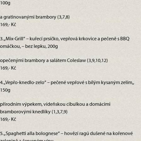
100g
a gratinovanými brambory (3,7,8)
169,- Kč
3. „Mix-Grill“ – kuřecí prsíčko, vepřová krkovice a pečeně s BBQ
omáčkou, – bez lepku, 200g
opečenými brambory a salátem Coleslaw (3,9,10,12)
169,- Kč
4. „Vepřo-knedlo-zelo“ – pečené vepřové s bílým kysaným zelím,,
150g
přírodním výpekem, vídeňskou cibulkou a domácími
bramborovými knedlíky (1,3,7,9)
169,- Kč
5. „Spaghetti alla bolognese“ – hovězí ragú dušené na kořenové
zelenině a červeném vínu,,