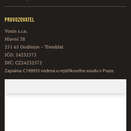
Provozovatel
Vosín s.r.o.
Hlavní 38
251 65 Ondřejov – Třemblat
IČO: 24232572
DIČ: CZ24232572
Zapsána: C199935 vedená u rejstříkového soudu v Praze.