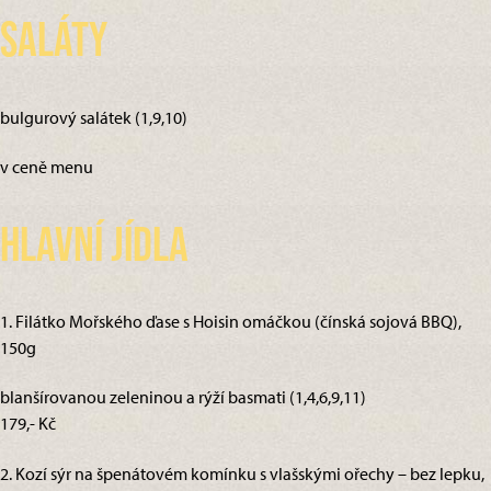
Saláty
bulgurový salátek (1,9,10)
v ceně menu
Hlavní jídla
1. Filátko Mořského ďase s Hoisin omáčkou (čínská sojová BBQ),
150g
blanšírovanou zeleninou a rýží basmati (1,4,6,9,11)
179,- Kč
2. Kozí sýr na špenátovém komínku s vlašskými ořechy – bez lepku,