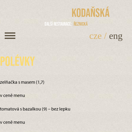
Kodaňská
Další restaurace
Řeznická
cze
/
eng
Polévky
zelňačka s masem (1,7)
v ceně menu
tomatová s bazalkou (9) – bez lepku
v ceně menu