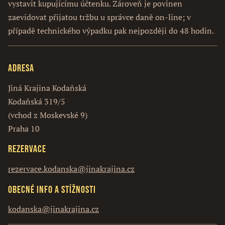
vystavit kupujícímu účtenku. Zároveň je povinen
zaevidovat přijatou tržbu u správce daně on-line; v
případě technického výpadku pak nejpozději do 48 hodin.
Adresa
Jiná Krajina Kodaňská
Kodaňská 319/5
(vchod z Moskevské 9)
Praha 10
Rezervace
rezervace.kodanska@jinakrajina.cz
Obecné info a stížnosti
kodanska@jinakrajina.cz