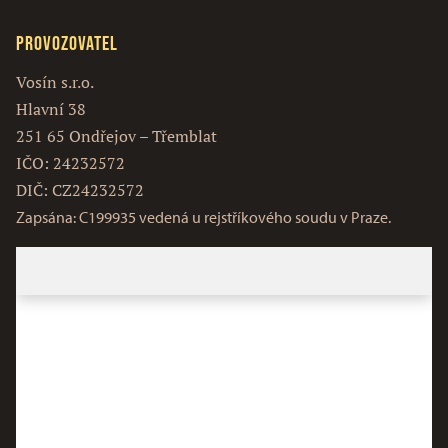
Provozovatel
Vosín s.r.o.
Hlavní 38
251 65 Ondřejov – Třemblat
IČO: 24232572
DIČ: CZ24232572
Zapsána: C199935 vedená u rejstříkového soudu v Praze.