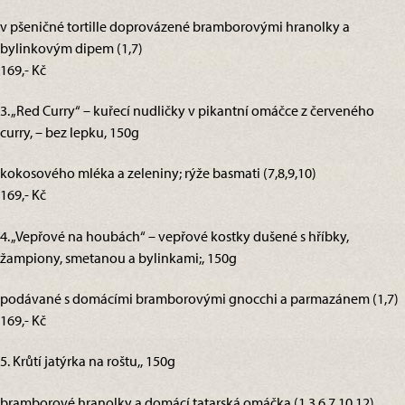
v pšeničné tortille doprovázené bramborovými hranolky a
bylinkovým dipem (1,7)
169,- Kč
3. „Red Curry“ – kuřecí nudličky v pikantní omáčce z červeného
curry, – bez lepku, 150g
kokosového mléka a zeleniny; rýže basmati (7,8,9,10)
169,- Kč
4. „Vepřové na houbách“ – vepřové kostky dušené s hříbky,
žampiony, smetanou a bylinkami;, 150g
podávané s domácími bramborovými gnocchi a parmazánem (1,7)
169,- Kč
5. Krůtí jatýrka na roštu,, 150g
bramborové hranolky a domácí tatarská omáčka (1,3,6,7,10,12)