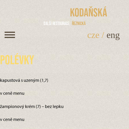
Kodaňská
Další restaurace
Řeznická
cze
/
eng
Polévky
kapustová s uzeným (1,7)
v ceně menu
žampionový krém (7) – bez lepku
v ceně menu