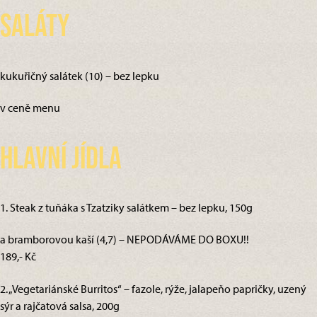
Saláty
kukuřičný salátek (10) – bez lepku
v ceně menu
Hlavní jídla
1. Steak z tuňáka s Tzatziky salátkem – bez lepku, 150g
a bramborovou kaší (4,7) – NEPODÁVÁME DO BOXU!!
189,- Kč
2. „Vegetariánské Burritos“ – fazole, rýže, jalapeňo papričky, uzený
sýr a rajčatová salsa, 200g