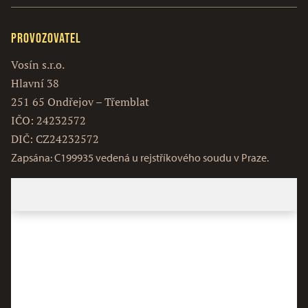
Provozovatel
Vosín s.r.o.
Hlavní 38
251 65 Ondřejov – Třemblat
IČO: 24232572
DIČ: CZ24232572
Zapsána: C199935 vedená u rejstříkového soudu v Praze.