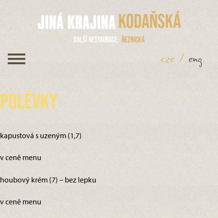
Kodaňská
Další restaurace
Řeznická
cze
/
eng
Polévky
kapustová s uzeným (1,7)
v ceně menu
houbový krém (7) – bez lepku
v ceně menu