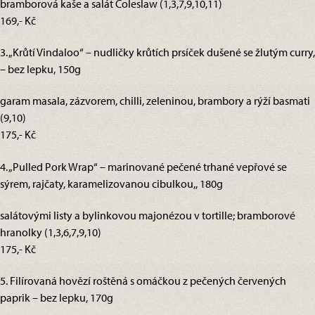
bramborová kaše a salát Coleslaw (1,3,7,9,10,11)
169,- Kč
3. „Krůtí Vindaloo“ – nudličky krůtích prsíček dušené se žlutým curry,
– bez lepku, 150g
garam masala, zázvorem, chilli, zeleninou, brambory a rýží basmati
(9,10)
175,- Kč
4. „Pulled Pork Wrap“ – marinované pečené trhané vepřové se
sýrem, rajčaty, karamelizovanou cibulkou,, 180g
salátovými listy a bylinkovou majonézou v tortille; bramborové
hranolky (1,3,6,7,9,10)
175,- Kč
5. Filírovaná hovězí roštěná s omáčkou z pečených červených
paprik – bez lepku, 170g