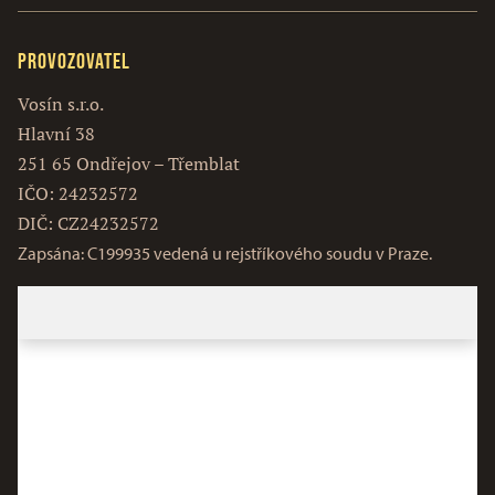
Provozovatel
Vosín s.r.o.
Hlavní 38
251 65 Ondřejov – Třemblat
IČO: 24232572
DIČ: CZ24232572
Zapsána: C199935 vedená u rejstříkového soudu v Praze.