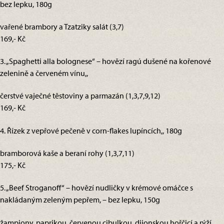
bez lepku, 180g
vařené brambory a Tzatziky salát (3,7)
169,- Kč
3. „Spaghetti alla bolognese“ – hovězí ragú dušené na kořenové
zelenině a červeném vínu,,
čerstvé vaječné těstoviny a parmazán (1,3,7,9,12)
169,- Kč
4. Řízek z vepřové pečeně v corn-flakes lupíncích,, 180g
bramborová kaše a beraní rohy (1,3,7,11)
175,- Kč
5. „Beef Stroganoff“ – hovězí nudličky v krémové omáčce s
nakládaným zeleným pepřem, – bez lepku, 150g
žampiony, paprikou, červenou cibulkou, dijonskou hořčicí a rýží