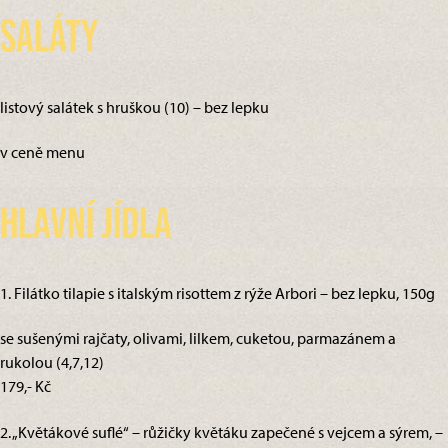
Saláty
listový salátek s hruškou (10) – bez lepku
v ceně menu
Hlavní jídla
1. Filátko tilapie s italským risottem z rýže Arbori – bez lepku, 150g
se sušenými rajčaty, olivami, lilkem, cuketou, parmazánem a
rukolou (4,7,12)
179,- Kč
2. „Květákové suflé“ – růžičky květáku zapečené s vejcem a sýrem, –