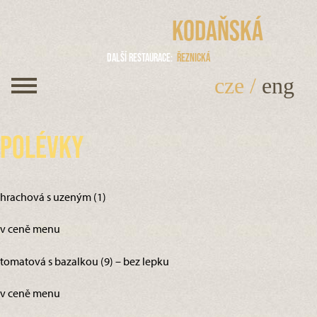
Kodaňská
Další restaurace
Řeznická
cze
/
eng
Polévky
hrachová s uzeným (1)
v ceně menu
tomatová s bazalkou (9) – bez lepku
v ceně menu