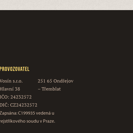
Provozovatel
Vosín s.r.o.
251 65 Ondřejov
Hlavní 38
– Třemblat
IČO: 24232572
DIČ: CZ24232572
Zapsána: C199935 vedená u
rejstříkového soudu v Praze.