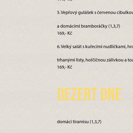
5. Vepřový gulášek s červenou cibulko
a domácími bramboráčky (1,3,7)
169,- Kč
6. Velký salát s kuřecími nudličkami, 
trhanými listy, hořčičnou zálivkou a toa
169,- Kč
Dezert dne
domácí tiramisu (1,3,7)