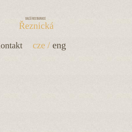
Další restaurace
Řeznická
cze
/
eng
ontakt