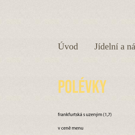
Úvod
Jídelní a n
Polévky
frankfurtská s uzeným (1,7)
v ceně menu