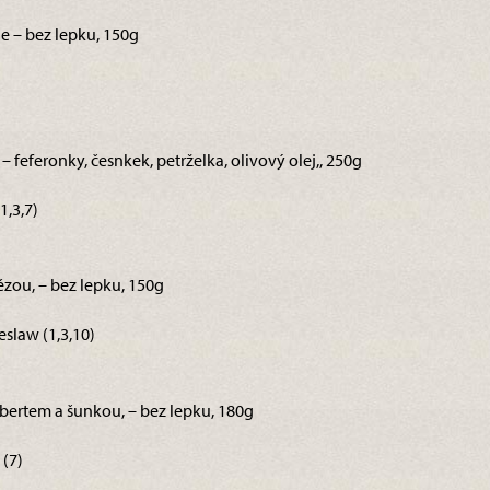
le – bez lepku, 150g
– feferonky, česnkek, petrželka, olivový olej,, 250g
1,3,7)
ézou, – bez lepku, 150g
slaw (1,3,10)
bertem a šunkou, – bez lepku, 180g
(7)