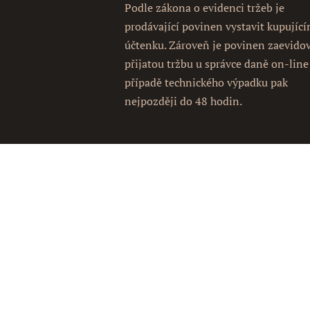
Podle zákona o evidenci tržeb je
prodávající povinen vystavit kupujíc
účtenku. Zároveň je povinen zaevido
přijatou tržbu u správce daně on-line
případě technického výpadku pak
nejpozději do 48 hodin.