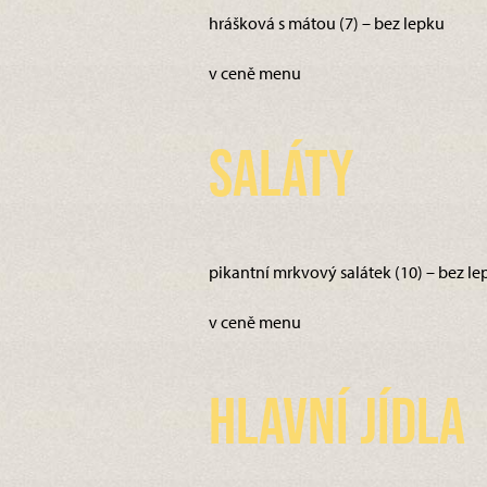
hrášková s mátou (7) – bez lepku
v ceně menu
Saláty
pikantní mrkvový salátek (10) – bez le
v ceně menu
Hlavní jídla