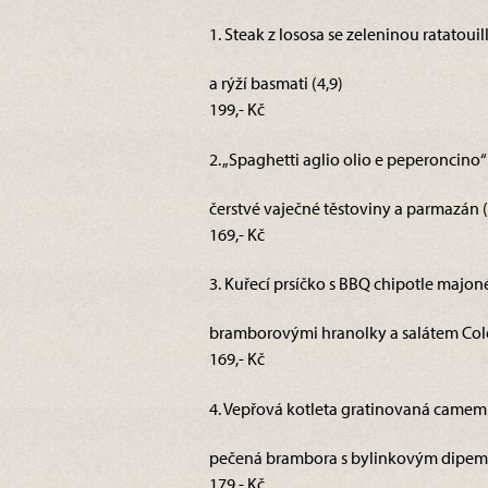
1. Steak z lososa se zeleninou ratatouil
a rýží basmati (4,9)
199,- Kč
2. „Spaghetti aglio olio e peperoncino“ 
čerstvé vaječné těstoviny a parmazán (
169,- Kč
3. Kuřecí prsíčko s BBQ chipotle majon
bramborovými hranolky a salátem Cole
169,- Kč
4. Vepřová kotleta gratinovaná camem
pečená brambora s bylinkovým dipem 
179,- Kč