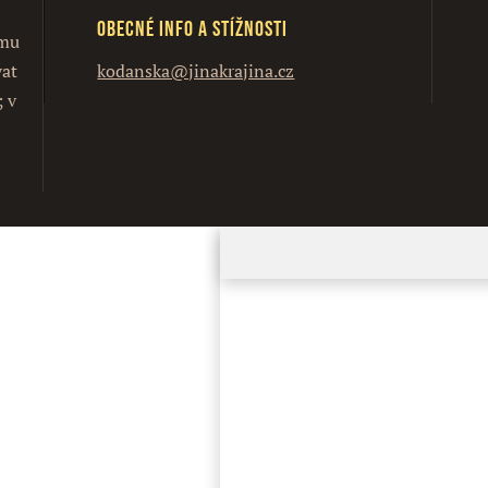
Obecné info a stížnosti
ímu
vat
kodanska@jinakrajina.cz
; v