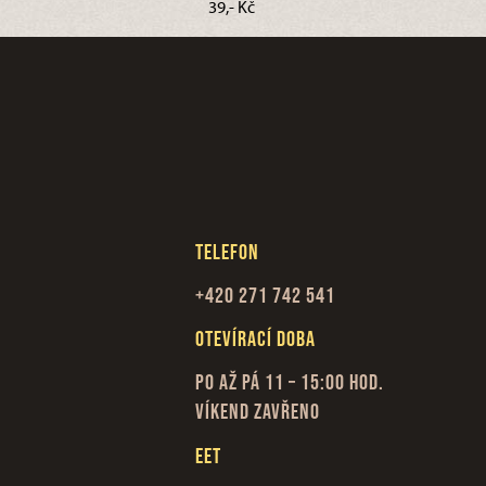
39,- Kč
Telefon
+420 271 742 541
Otevírací doba
Po až Pá 11 – 15:00 hod.
Víkend zavřeno
EET