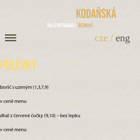
Kodaňská
Další restaurace
Řeznická
cze
/
eng
Polévky
boršč s uzeným (1,3,7,9)
v ceně menu
dhál z červené čočky (9,10) – bez lepku
v ceně menu