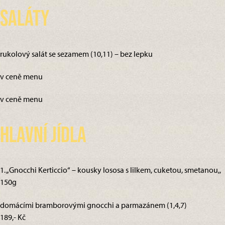
Saláty
rukolový salát se sezamem (10,11) – bez lepku
v ceně menu
v ceně menu
Hlavní jídla
1. „Gnocchi Kerticcio“ – kousky lososa s lilkem, cuketou, smetanou,,
150g
domácími bramborovými gnocchi a parmazánem (1,4,7)
189,- Kč