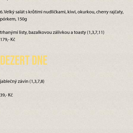
6. Velký salát s krůtími nudličkami, kiwi, okurkou, cherry rajčaty,
pórkem, 150g
trhanými listy, bazalkovou zálivkou a toasty (1,3,7,11)
179,- Kč
Dezert dne
jablečný závin (1,3,7,8)
39,- Kč