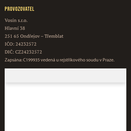
Provozovatel
Vosín s.r.o.
Hlavní 38
251 65 Ondřejov – Třemblat
IČO: 24232572
DIČ: CZ24232572
Zapsána: C199935 vedená u rejstříkového soudu v Praze.