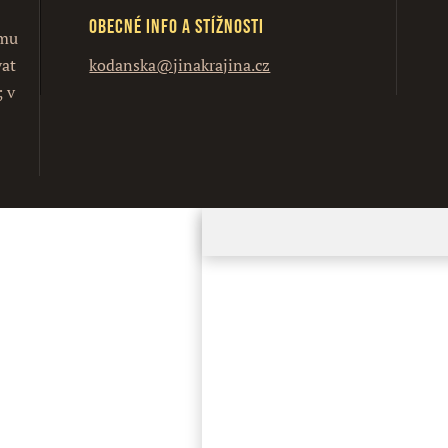
Obecné info a stížnosti
ímu
vat
kodanska@jinakrajina.cz
; v