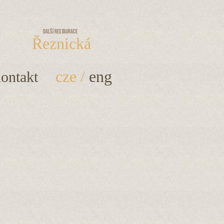
Další restaurace
Řeznická
cze
/
eng
ontakt