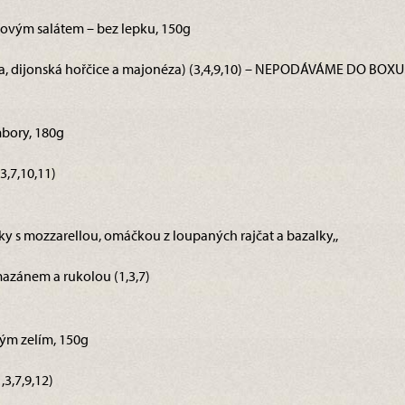
rovým salátem – bez lepku, 150g
ulka, dijonská hořčice a majonéza) (3,4,9,10) – NEPODÁVÁME DO BOXU
bory, 180g
3,7,10,11)
ky s mozzarellou, omáčkou z loupaných rajčat a bazalky,,
azánem a rukolou (1,3,7)
ým zelím, 150g
3,7,9,12)