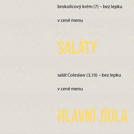
brokolicový krém (7) – bez lepku
v ceně menu
Saláty
salát Coleslaw (3,10) – bez lepku
v ceně menu
Hlavní jídla