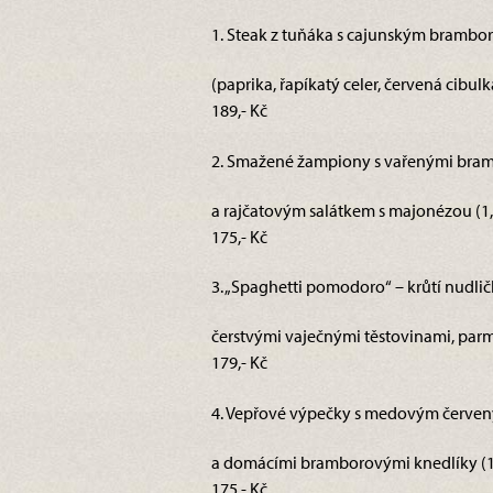
1. Steak z tuňáka s cajunským brambo
(paprika, řapíkatý celer, červená cib
189,- Kč
2. Smažené žampiony s vařenými bram
a rajčatovým salátkem s majonézou (1,
175,- Kč
3. „Spaghetti pomodoro“ – krůtí nudlič
čerstvými vaječnými těstovinami, parm
179,- Kč
4. Vepřové výpečky s medovým červen
a domácími bramborovými knedlíky (1,
175,- Kč