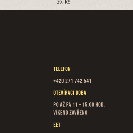
39,- Kč
Telefon
+420 271 742 541
Otevírací doba
Po až Pá 11 – 15:00 hod.
Víkend zavřeno
EET