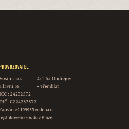
Provozovatel
Vosín s.r.o.
251 65 Ondřejov
Hlavní 38
– Třemblat
IČO: 24232572
DIČ: CZ24232572
Zapsána: C199935 vedená u
rejstříkového soudu v Praze.