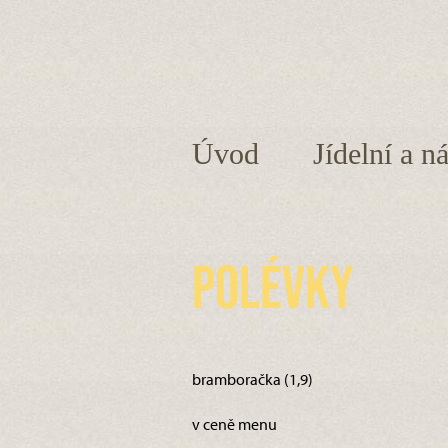
Úvod
Jídelní a n
Polévky
bramboračka (1,9)
v ceně menu