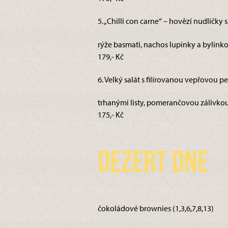
5. „Chilli con carne“ – hovězí nudličky 
rýže basmati, nachos lupínky a bylink
179,- Kč
6. Velký salát s filírovanou vepřovou pe
trhanými listy, pomerančovou zálivkou 
175,- Kč
Dezert dne
čokoládové brownies (1,3,6,7,8,13)