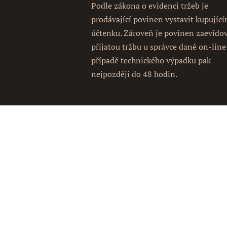
Podle zákona o evidenci tržeb je
prodávající povinen vystavit kupujíc
účtenku. Zároveň je povinen zaevido
přijatou tržbu u správce daně on-line
případě technického výpadku pak
nejpozději do 48 hodin.