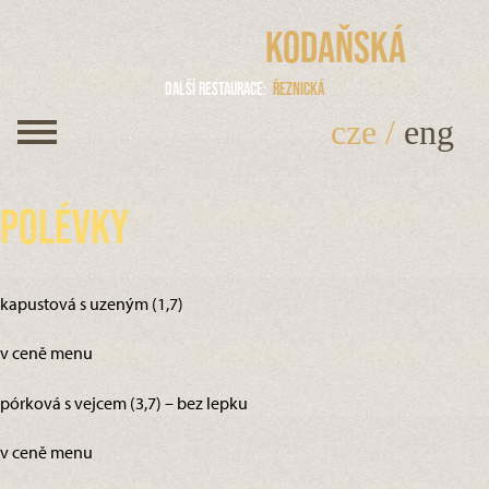
Kodaňská
Další restaurace
Řeznická
cze
/
eng
Polévky
kapustová s uzeným (1,7)
v ceně menu
pórková s vejcem (3,7) – bez lepku
v ceně menu