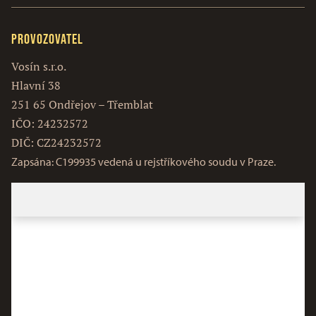
Provozovatel
Vosín s.r.o.
Hlavní 38
251 65 Ondřejov – Třemblat
IČO: 24232572
DIČ: CZ24232572
Zapsána: C199935 vedená u rejstříkového soudu v Praze.