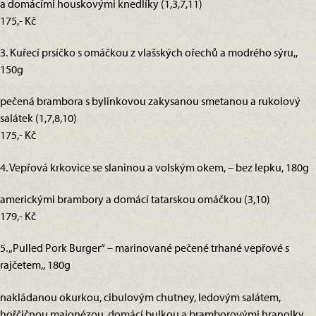
a domácími houskovými knedlíky (1,3,7,11)
175,- Kč
3. Kuřecí prsíčko s omáčkou z vlašských ořechů a modrého sýru,,
150g
pečená brambora s bylinkovou zakysanou smetanou a rukolový
salátek (1,7,8,10)
175,- Kč
4. Vepřová krkovice se slaninou a volským okem, – bez lepku, 180g
americkými brambory a domácí tatarskou omáčkou (3,10)
179,- Kč
5. „Pulled Pork Burger“ – marinované pečené trhané vepřové s
rajčetem,, 180g
nakládanou okurkou, cibulovým chutney, ledovým salátem,
hořčičnou majonézou, domácí bulkou a bramborovými hranolky