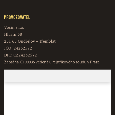
Provozovatel
Vosín s.r.o.
Hlavní 38
251 65 Ondřejov – Třemblat
IČO: 24232572
DIČ: CZ24232572
Zapsána: C199935 vedená u rejstříkového soudu v Praze.