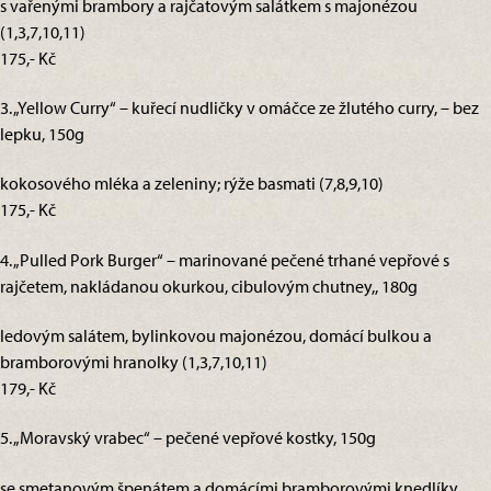
s vařenými brambory a rajčatovým salátkem s majonézou
(1,3,7,10,11)
175,- Kč
3. „Yellow Curry“ – kuřecí nudličky v omáčce ze žlutého curry, – bez
lepku, 150g
kokosového mléka a zeleniny; rýže basmati (7,8,9,10)
175,- Kč
4. „Pulled Pork Burger“ – marinované pečené trhané vepřové s
rajčetem, nakládanou okurkou, cibulovým chutney,, 180g
ledovým salátem, bylinkovou majonézou, domácí bulkou a
bramborovými hranolky (1,3,7,10,11)
179,- Kč
5. „Moravský vrabec“ – pečené vepřové kostky, 150g
se smetanovým špenátem a domácími bramborovými knedlíky