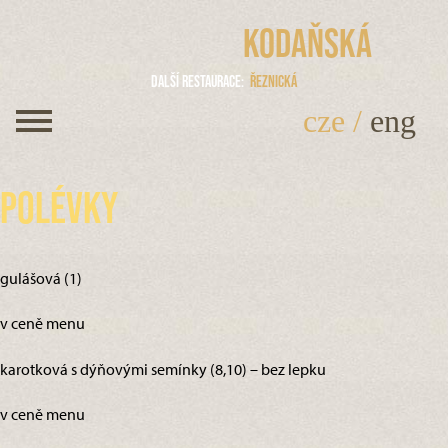
Kodaňská
Další restaurace
Řeznická
cze
/
eng
Polévky
gulášová (1)
v ceně menu
karotková s dýňovými semínky (8,10) – bez lepku
v ceně menu