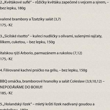
2. „Květákové suflé“ – růžičky květáku zapečené s vejcem a sýrem, –
bez lepku, 180g
vařené brambory a Tzatziky salát (3,7)
175,- Kč
3. „Sicilské risotto“ – kuřecí nudličky s olivami, sušenými rajčaty,
lilkem, cuketou, – bez lepku, 150g
italskou rýží Arborio, parmazánem a rukolou (7,12)
175,- Kč
4. Filírované kachní prsíčko na grilu, – bez lepku, 150g
BBQ omáčka, bramborové hranolky a salát Coleslaw (3,9,10,12) –
NEPODÁVÁME DO BOXU!!
185,- Kč
5. „Holandský řízek“ – mletý krůtí řízek nadívaný goudou a
petrželkou,, 180g