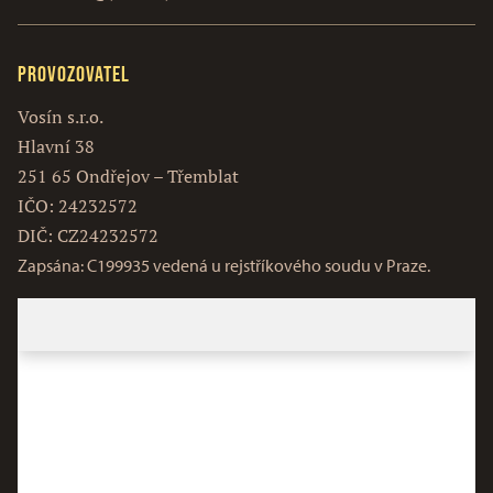
Provozovatel
Vosín s.r.o.
Hlavní 38
251 65 Ondřejov – Třemblat
IČO: 24232572
DIČ: CZ24232572
Zapsána: C199935 vedená u rejstříkového soudu v Praze.