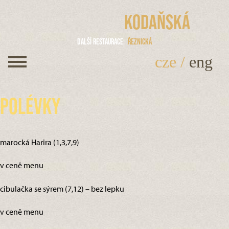
Kodaňská
Další restaurace
Řeznická
cze
/
eng
Polévky
marocká Harira (1,3,7,9)
v ceně menu
cibulačka se sýrem (7,12) – bez lepku
v ceně menu