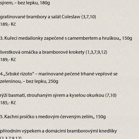
sýrem, – bez lepku, 180g
gratinované brambory a salát Coleslaw (3,7,10)
189,- Kč
3. Kuřecí medailonky zapečené s camembertem a hruškou,, 150g
švestková omáčka a bramborové krokety (1,3,7,9,12)
189,- Kč
4. „Srbské rizoto“ – marinované pečené trhané vepřové se
zeleninou, – bez lepku, 250g
rýží basmati, strouhaným sýrem a kyselou okurkou (7,10)
185,- Kč
5. Kachní prsíčko s medovým červeným zelím,, 150g
přírodním výpekem a domácími bramborovými knedlíky
(1,3,7,9,12)