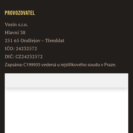
Provozovatel
Vosín s.r.o.
Hlavní 38
251 65 Ondřejov – Třemblat
IČO: 24232572
DIČ: CZ24232572
Zapsána: C199935 vedená u rejstříkového soudu v Praze.