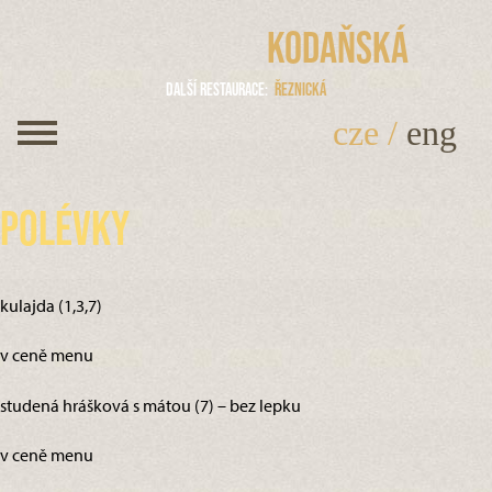
Kodaňská
Další restaurace
Řeznická
cze
/
eng
Polévky
kulajda (1,3,7)
v ceně menu
studená hrášková s mátou (7) – bez lepku
v ceně menu