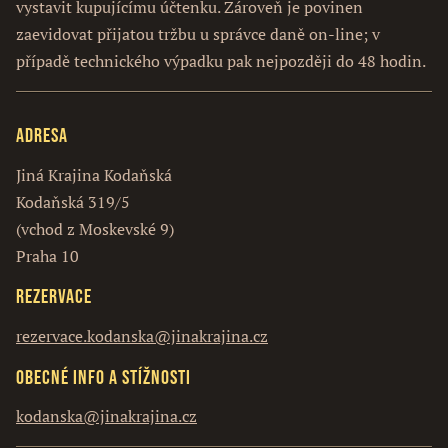
vystavit kupujícímu účtenku. Zároveň je povinen
zaevidovat přijatou tržbu u správce daně on-line; v
případě technického výpadku pak nejpozději do 48 hodin.
Adresa
Jiná Krajina Kodaňská
Kodaňská 319/5
(vchod z Moskevské 9)
Praha 10
Rezervace
rezervace.kodanska@jinakrajina.cz
Obecné info a stížnosti
kodanska@jinakrajina.cz