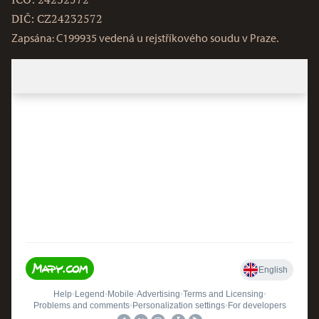
DIČ: CZ24232572
Zapsána: C199935 vedená u rejstříkového soudu v Praze.