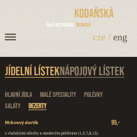
Kodaňská
Další restaurace
Řeznická
cze
/
eng
Jídelní lístek
Nápojový lístek
Hlavní jídla
Malé speciality
Polévky
Saláty
Dezerty
95,-
Mrkvový dortík
s vlašskými ořechy a medovým přelivem (1,3,7,8,13)