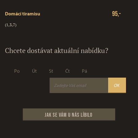
95,-
Domácí tiramisu
(1,3,7)
Chcete dostávat aktuální nabídku?
Po
Út
St
Čt
Pá
Jak se vám u nás líbilo